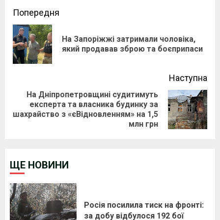
Continue
Попередня
Reading
На Запоріжжі затримали чоловіка,
Pre
який продавав зброю та боєприпаси
pos
Наступна
На Дніпропетровщині судитимуть
експерта та власника будинку за
Next
шахрайство з «єВідновленням» на 1,5
post:
млн грн
ЩЕ НОВИНИ
Росія посилила тиск на фронті:
за добу відбулося 192 бої