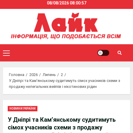
08/08/2026
08:00:58
Skip
to
content
Primary
Menu
Головна
2026
Липень
2
У Дніпрі та Кам’янському судитимуть сімох учасників схеми з
продажу нелегальних вейпів і нікотинових рідин
НОВИНИ УКРАЇНИ
У Дніпрі та Кам’янському судитимуть
сімох учасників схеми з продажу