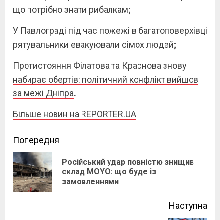
що потрібно знати рибалкам
;
У Павлограді під час пожежі в багатоповерхівці
рятувальники евакуювали сімох людей
;
Протистояння Філатова та Краснова знову
набирає обертів: політичний конфлікт вийшов
за межі Дніпра
.
Більше новин на REPORTER.UA
Continue
Попередня
Reading
Російський удар повністю знищив
Pre
склад MOYO: що буде із
замовленнями
pos
Наступна