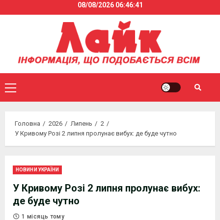
08/08/2026
06:46:41
Skip
to
content
Primary
Menu
Головна
2026
Липень
2
У Кривому Розі 2 липня пролунає вибух: де буде чутно
НОВИНИ УКРАЇНИ
У Кривому Розі 2 липня пролунає вибух:
де буде чутно
1 місяць тому