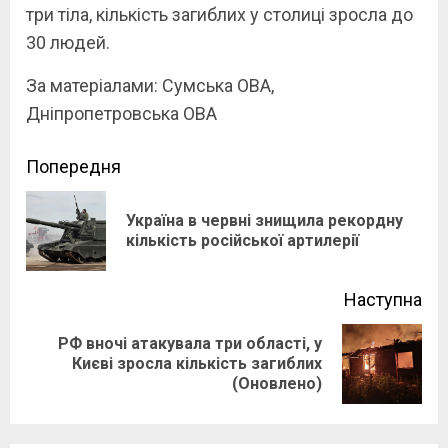
три тіла, кількість загиблих у столиці зросла до
30 людей.
За матеріалами: Сумська ОВА,
Дніпропетровська ОВА
Continue
Попередня
Reading
Україна в червні знищила рекордну
Pre
кількість російської артилерії
pos
Наступна
РФ вночі атакувала три області, у
Next
Києві зросла кількість загиблих
(Оновлено)
post: