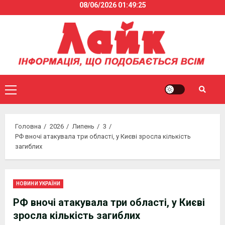
08/06/2026
01:49:26
Skip
to
content
Primary
Menu
Головна
2026
Липень
3
РФ вночі атакувала три області, у Києві зросла кількість
загиблих
НОВИНИ УКРАЇНИ
РФ вночі атакувала три області, у Києві
зросла кількість загиблих