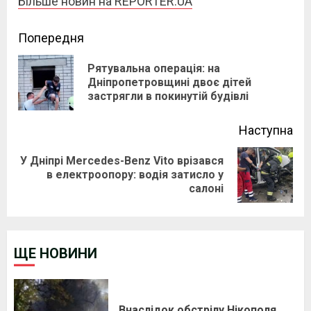
Більше новин на REPORTER.UA
Continue
Попередня
Reading
Рятувальна операція: на
Pre
Дніпропетровщині двоє дітей
застрягли в покинутій будівлі
pos
Наступна
У Дніпрі Mercedes-Benz Vito врізався
Next
в електроопору: водія затисло у
салоні
post:
ЩЕ НОВИНИ
Внаслідок обстрілу Нікополя