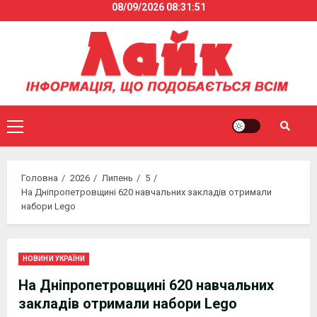
08/09/2026
08:31:52
Skip
to
content
Primary
Menu
Головна
2026
Липень
5
На Дніпропетровщині 620 навчальних закладів отримали
набори Lego
НОВИНИ УКРАЇНИ
На Дніпропетровщині 620 навчальних
закладів отримали набори Lego