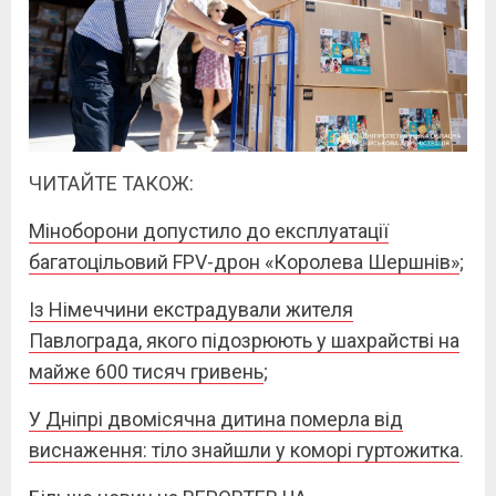
ЧИТАЙТЕ ТАКОЖ:
Міноборони допустило до експлуатації
багатоцільовий FPV-дрон «Королева Шершнів»
;
Із Німеччини екстрадували жителя
Павлограда, якого підозрюють у шахрайстві на
майже 600 тисяч гривень
;
У Дніпрі двомісячна дитина померла від
виснаження: тіло знайшли у коморі гуртожитка
.