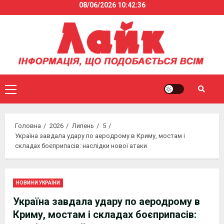
08/06/2026
10:42:36
Skip
to
content
Primary
Menu
Головна
2026
Липень
5
Україна завдала удару по аеродрому в Криму, мостам і
складах боєприпасів: наслідки нової атаки
НОВИНИ УКРАЇНИ
Україна завдала удару по аеродрому в
Криму, мостам і складах боєприпасів: