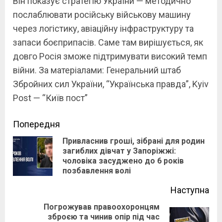
Він показує стратегію України — методично
послаблювати російську військову машину
через логістику, авіаційну інфраструктуру та
запаси боєприпасів. Саме там вирішується, як
довго Росія зможе підтримувати високий темп
війни. За матеріалами: Генеральний штаб
Збройних сил України, “Українська правда”, Kyiv
Post — “Київ пост”
Continue
Попередня
Привласнив гроші, зібрані для родин
Reading
загиблих дівчат у Запоріжжі:
Pre
чоловіка засуджено до 6 років
pos
позбавлення волі
Наступна
Погрожував правоохоронцям
зброєю та чинив опір під час