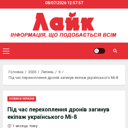
08/07/2026
12:57:57
Skip
to
content
Primary
Menu
Головна
2026
Липень
6
Під час перехоплення дронів загинув екіпаж українського Мі-8
НОВИНИ УКРАЇНИ
Під час перехоплення дронів загинув
екіпаж українського Мі-8
1 місяць тому