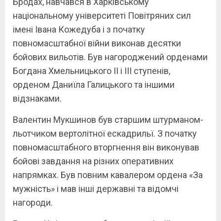
Бродах, навчався в Харківському
національному університеті Повітряних сил
імені Івана Кожедуба і з початку
повномасштабної війни виконав десятки
бойових вильотів. Був нагороджений орденами
Богдана Хмельницького II і III ступенів,
орденом Даниїла Галицького та іншими
відзнаками.
Валентин Мукшинов був старшим штурманом-
льотчиком вертолітної ескадрильї. З початку
повномасштабного вторгнення він виконував
бойові завдання на різних оперативних
напрямках. Був повним кавалером ордена «За
мужність» і мав інші державні та відомчі
нагороди.