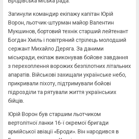
Бродівська міська рада.
Загинули командир екіпажу капітан Юрій
Ворон, льотчик-штурман майор Валентин
Мукшинов, бортовий технік старший лейтенант
Богдан Хміль і повітряний стрілець молодший
сержант Михайло Деряга. За даними
міськради, екіпаж виконував бойове завдання
з перехоплення ворожих безпілотних літальних
апаратів. Військові захищали українське небо,
прикривали піхоту, підтримували бойові
підрозділи та рятували життя українських
бійців.
Юрій Ворон був старшим льотчиком
вертолітної ланки 16-ї окремої бригади
армійської авіації «Броди». Він народився в