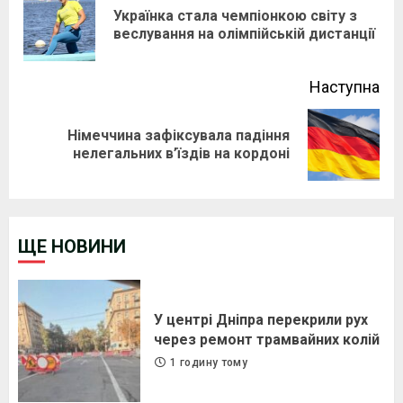
Reading
Українка стала чемпіонкою світу з
Pre
веслування на олімпійській дистанції
pos
Наступна
Німеччина зафіксувала падіння
Next
нелегальних в’їздів на кордоні
post:
ЩЕ НОВИНИ
У центрі Дніпра перекрили рух
через ремонт трамвайних колій
1 годину тому