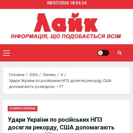
08/07/2026
18:54:34
Skip
to
content
Primary
Menu
Головна
2026
Липень
6
Удари України по російських НПЗ досягли рекорду, США
допомагають розвідкою – FT
НОВИНИ УКРАЇНИ
Удари України по російських НПЗ
досягли рекорду, США допомагають