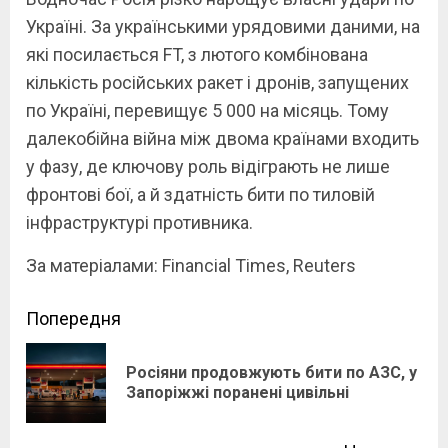
Україні. За українськими урядовими даними, на
які посилається FT, з лютого комбінована
кількість російських ракет і дронів, запущених
по Україні, перевищує 5 000 на місяць. Тому
далекобійна війна між двома країнами входить
у фазу, де ключову роль відіграють не лише
фронтові бої, а й здатність бити по тиловій
інфраструктурі противника.
За матеріалами: Financial Times, Reuters
Continue
Попередня
Reading
Росіяни продовжують бити по АЗС, у
Pre
Запоріжжі поранені цивільні
pos