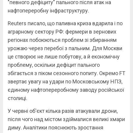
"певного дефіциту" пального після атак на
нафтопереробну інфраструктуру.
Reuters писало, що паливна криза вдарила і по
аграрному сектору РФ: фермери в зернових
регіонах побоюються проблем зі збиранням
урожаю через перебої з пальним. Для Москви
це створює не лише побутову, а й економічну
проблему, оскільки дефіцит пального
збігається з піком сезонного попиту. Окремо FT
звертає увагу на удари по Московському НПЗ,
єдиному нафтопереробному заводу російської
столиці.
У червні об'єкт кілька разів атакували дрони,
після чого над містом здіймалися великі хмари
диму. Аналітики пояснюють зростання