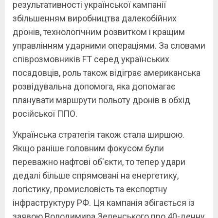
результативності української кампанії
збільшенням виробництва далекобійних
дронів, технологічним розвитком і кращим
управлінням ударними операціями. За словами
співрозмовників FT серед українських
посадовців, роль також відіграє американська
розвідувальна допомога, яка допомагає
планувати маршрути польоту дронів в обхід
російської ППО.
Українська стратегія також стала ширшою.
Якщо раніше головним фокусом були
переважно нафтові об'єкти, то тепер удари
дедалі більше спрямовані на енергетику,
логістику, промисловість та експортну
інфраструктуру РФ. Ця кампанія збігається із
заявою Володимира Зеленського про 40-денну