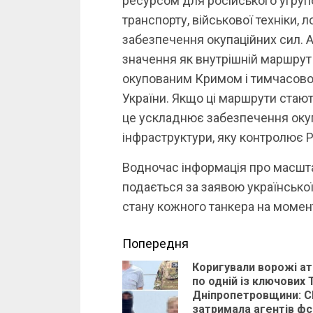
ресурсом для російського угруп
транспорту, військової техніки, л
забезпечення окупаційних сил. 
значення як внутрішній маршрут
окупованим Кримом і тимчасово
України. Якщо ці маршрути стают
це ускладнює забезпечення окупа
інфраструктури, яку контролює 
Водночас інформація про масшт
подається за заявою українсько
стану кожного танкера на момент
Continue
Попередня
Коригували ворожі ат
Reading
по одній із ключових 
Дніпропетровщини: С
затримала агентів фс