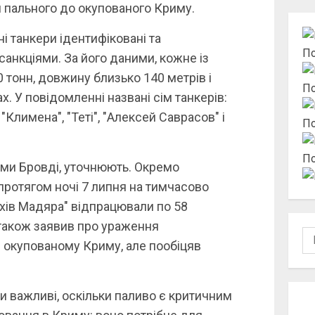
м пального до окупованого Криму.
і танкери ідентифіковані та
По
анкціями. За його даними, кожне із
 тонн, довжину близько 140 метрів і
По
. У повідомленні названі сім танкерів:
 "Климена", "Теті", "Алексей Саврасов" і
По
По
ами Бровді, уточнюють. Окремо
ротягом ночі 7 липня на тимчасово
ахів Мадяра" відпрацювали по 58
н також заявив про ураження
По
 в окупованому Криму, але пообіцяв
ри важливі, оскільки паливо є критичним