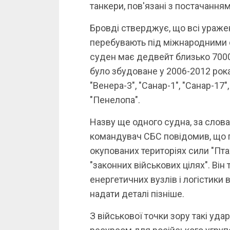
танкери, пов'язані з постачання
Бровді стверджує, що всі уражен
перебувають під міжнародними с
суден має дедвейт близько 7000
було збудоване у 2006-2012 роках
"Венера-3", "Санар-1", "Санар-17",
"Пенелопа".
Назву ще одного судна, за слов
командувач СБС повідомив, що п
окупованих територіях сили "Пт
"законних військових цілях". Ві
енергетичних вузлів і логістики
надати деталі пізніше.
З військової точки зору такі уда