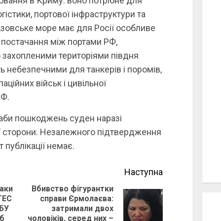
овання в Криму: воно потрібне для
огістики, портової інфраструктури та
Азовське море має для Росії особливе
 постачання між портами РФ,
 захопленими територіями півдня
ь небезпечними для танкерів і поромів,
ційних військ і цивільної
РФ.
аби пошкоджень суден наразі
ї сторони. Незалежного підтвердження
 публікації немає.
Наступна
аки
Вбивство фігурантки
ТЕС
справи Єрмолаєва:
Previous
Next
БУ
затримали двох
post:
б
чоловіків, серед них –
post: