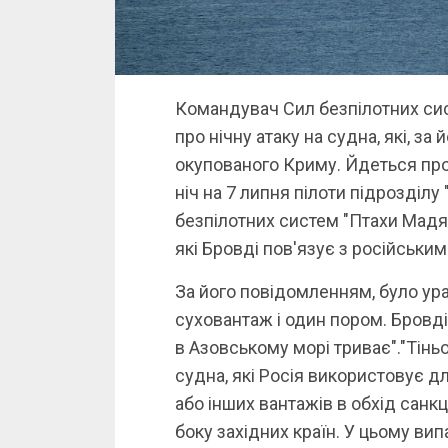
Командувач Сил безпілотних си
про нічну атаку на судна, які, з
окупованого Криму. Йдеться про 
ніч на 7 липня пілоти підрозділу
безпілотних систем "Птахи Мадя
які Бровді пов'язує з російським
За його повідомленням, було ура
суховантаж і один пором. Бровді
в Азовському морі триває"."Тін
судна, які Росія використовує д
або інших вантажів в обхід санк
боку західних країн. У цьому вип