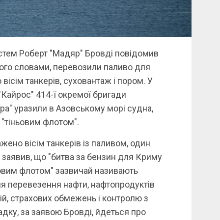
стем Роберт "Мадяр" Бровді повідомив
а його словами, перевозили паливо для
вісім танкерів, суховантаж і пором. У
 "Кайрос" 414-ї окремої бригади
ра" уразили в Азовському морі судна,
 "тіньовим флотом".
жено вісім танкерів із паливом, один
 заявив, що "битва за бензин для Криму
ьовим флотом" зазвичай називають
ля перевезення нафти, нафтопродуктів
цій, страхових обмежень і контролю з
адку, за заявою Бровді, йдеться про