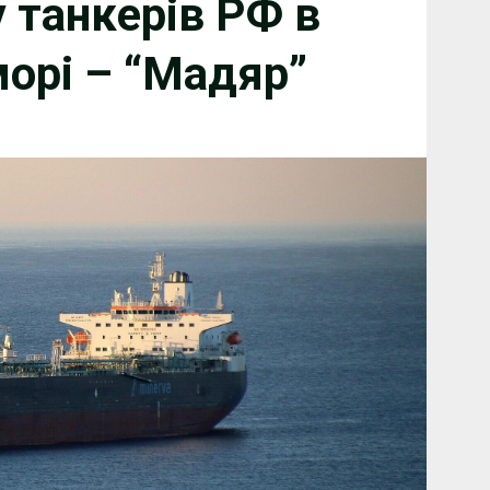
 танкерів РФ в
орі – “Мадяр”