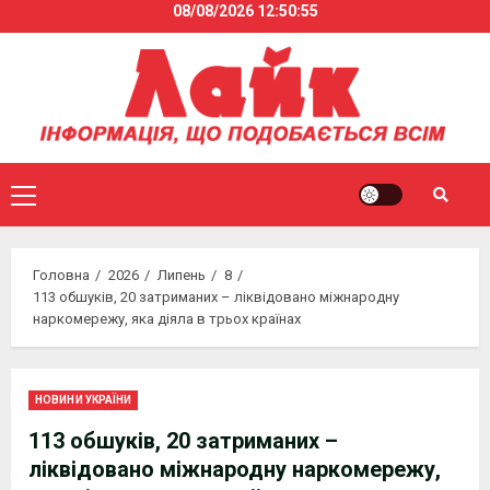
08/08/2026
12:50:55
Skip
to
content
Primary
Menu
Головна
2026
Липень
8
113 обшуків, 20 затриманих – ліквідовано міжнародну
наркомережу, яка діяла в трьох країнах
НОВИНИ УКРАЇНИ
113 обшуків, 20 затриманих –
ліквідовано міжнародну наркомережу,