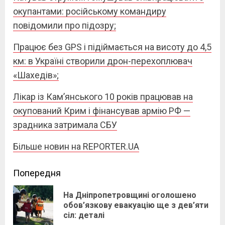
окупантами: російському командиру
повідомили про підозру;
Працює без GPS і підіймається на висоту до 4,5
км: в Україні створили дрон-перехоплювач
«Шахедів»;
Лікар із Кам’янського 10 років працював на
окупований Крим і фінансував армію РФ —
зрадника затримала СБУ
Більше новин на REPORTER.UA
Continue
Попередня
Reading
На Дніпропетровщині оголошено
Pre
обов’язкову евакуацію ще з дев’яти
сіл: деталі
pos