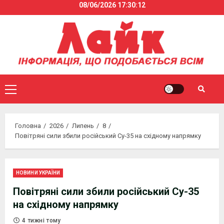
08/06/2026
17:30:12
Skip
to
content
Primary
Menu
Головна
2026
Липень
8
Повітряні сили збили російський Су-35 на східному напрямку
НОВИНИ УКРАЇНИ
Повітряні сили збили російський Су-35
на східному напрямку
4 тижні тому