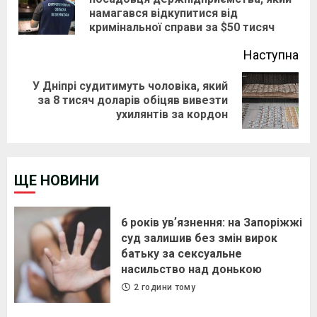
Pre
намагався відкупитися від
pos
кримінальної справи за $50 тисяч
Наступна
У Дніпрі судитимуть чоловіка, який
Next
за 8 тисяч доларів обіцяв вивезти
ухилянтів за кордон
post:
ЩЕ НОВИНИ
6 років увʼязнення: на Запоріжжі
суд залишив без змін вирок
батьку за сексуальне
насильство над донькою
2 години тому