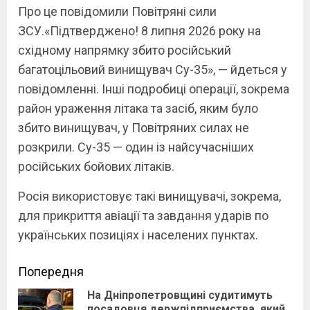
Про це повідомили Повітряні сили
ЗСУ.«Підтверджено! 8 липня 2026 року на
східному напрямку збито російський
багатоцільовий винищувач Су-35», — йдеться у
повідомленні. Інші подробиці операції, зокрема
район ураження літака та засіб, яким було
збито винищувач, у Повітряних силах не
розкрили. Су-35 — один із найсучасніших
російських бойових літаків.
Росія використовує такі винищувачі, зокрема,
для прикриття авіації та завдання ударів по
українських позиціях і населених пунктах.
Continue
Попередня
На Дніпропетровщині судитимуть
Reading
посадовця держпідприємства, який