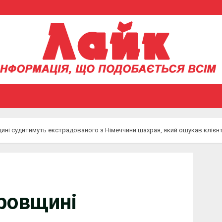
ні судитимуть екстрадованого з Німеччини шахрая, який ошукав клієнті
ровщині