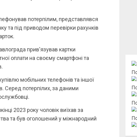
телефонував потерпілим, представлявся
ку та під приводом перевірки рахунків
арток.
авлограда прив'язував картки
тної оплати на своєму смартфоні та
.
По
купівлю мобільних телефонів та іншої
По
в. Серед потерпілих, за даними
ослужбовці.
По
інці 2023 року чоловік виїхав за
ства та був оголошений у міжнародний
По