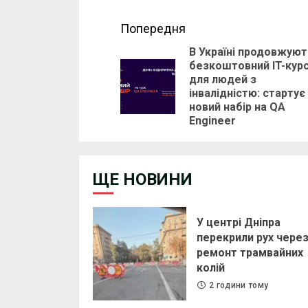
Continue
Попередня
В Україні продовжуют
Reading
безкоштовний IT-кур
для людей з
інвалідністю: стартує
новий набір на QA
Engineer
ЩЕ НОВИНИ
У центрі Дніпра
перекрили рух чере
ремонт трамвайних
колій
2 години тому