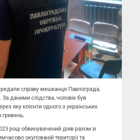
ередали справу мешканця Павлограда,
 За даними слідства, чоловік був
рез яку клієнти одного з українських
 гривень.
023 році обвинувачений діяв разом зі
имчасово окупованій території та