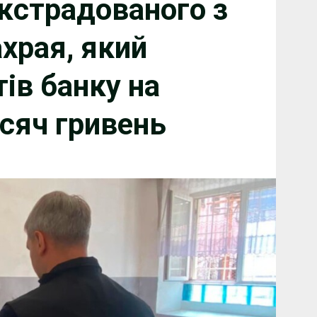
кстрадованого з
храя, який
ів банку на
сяч гривень