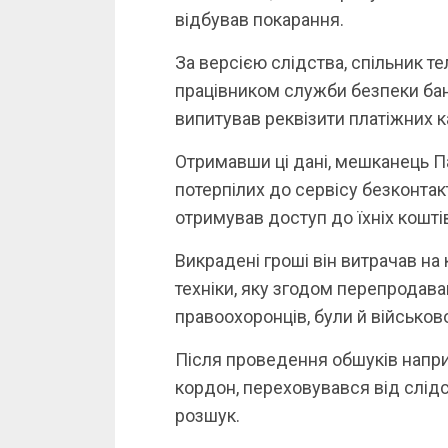
відбував покарання.
За версією слідства, спільник 
працівником служби безпеки бан
випитував реквізити платіжних к
Отримавши ці дані, мешканець П
потерпілих до сервісу безконтак
отримував доступ до їхніх коштів
Викрадені гроші він витрачав на 
техніки, яку згодом перепродава
правоохоронців, були й військов
Після проведення обшуків наприк
кордон, переховувався від слід
розшук.