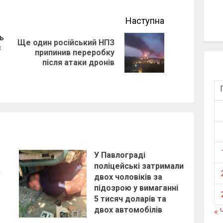
Наступна
ь
Ще один російський НПЗ
с
Next
припинив переробку
Previous
після атаки дронів
post:
post:
У Павлограді
поліцейські затримали
з
двох чоловіків за
підозрою у вимаганні
5 тисяч доларів та
двох автомобілів
« 
2 години тому