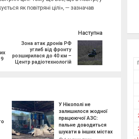
ється як повітряні цілі», — зазначав
Наступна
Зона атак дронів РФ
углиб від фронту
Previous
Next
их
розширилася до 40 км –
19
post:
post:
Центр радіотехнологій
У Нікополі не
залишилося жодної
працюючої АЗС:
го
пальне доводиться
шукати в інших містах