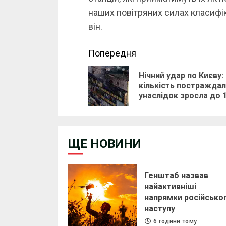
наших повітряних силах класифіку
він.
Continue
Попередня
Reading
Нічний удар по Києву:
кількість постраждал
унаслідок зросла до 
ЩЕ НОВИНИ
Генштаб назвав
найактивніші
напрямки російсько
наступу
6 години тому