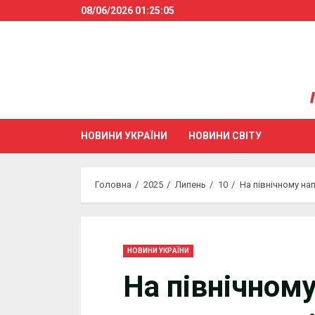
Skip
08/06/2026
01:25:06
to
content
НОВИНИ УКРАЇНИ
НОВИНИ СВІТУ
Головна
2025
Липень
10
На північному нап
НОВИНИ УКРАЇНИ
На північном