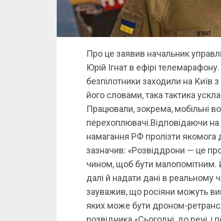
Про це заявив начальник управл
Юрій Ігнат в ефірі телемарафону. 
безпілотники заходили на Київ з 
його словами, така тактика ускл
Працювали, зокрема, мобільні во
перехоплювачі.Відповідаючи на 
намагання РФ пролізти якомога д
зазначив: «Розвіддрони — це пр
чином, щоб бути малопомітним. 
далі й надати дані в реальному 
зауважив, що росіяни можуть ви
яких може бути дроном-ретрансл
розвідника.«Сьогодні, до речі, і 