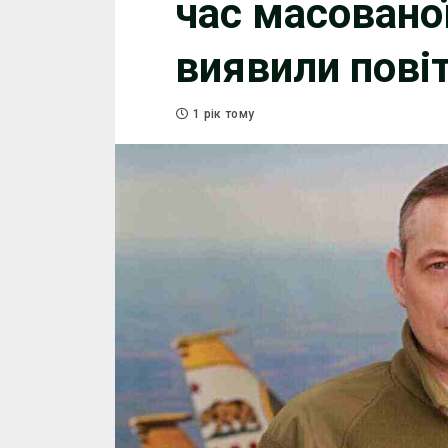
час масовано
виявили повіт
1 рік тому