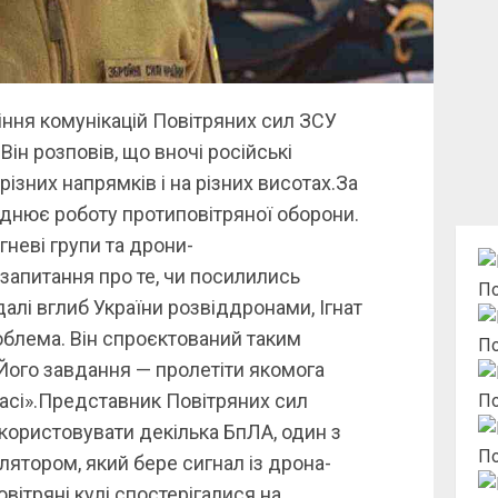
іння комунікацій Повітряних сил ЗСУ
Він розповів, що вночі російські
різних напрямків і на різних висотах.За
аднює роботу протиповітряної оборони.
гневі групи та дрони-
запитання про те, чи посилились
По
алі вглиб України розвіддронами, Ігнат
облема. Він спроєктований таким
По
Його завдання — пролетіти якомога
часі».Представник Повітряних сил
По
користовувати декілька БпЛА, один з
По
ятором, який бере сигнал із дрона-
повітряні кулі спостерігалися на