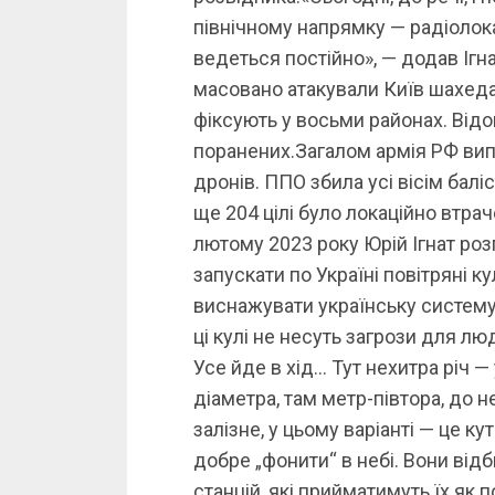
північному напрямку — радіолок
ведеться постійно», — додав Ігна
масовано атакували Київ шахеда
фіксують у восьми районах. Відо
поранених.Загалом армія РФ випус
дронів. ППО збила усі вісім балі
ще 204 цілі було локаційно втра
лютому 2023 року Юрій Ігнат роз
запускати по Україні повітряні к
виснажувати українську систему 
ці кулі не несуть загрози для лю
Усе йде в хід… Тут нехитра річ —
діаметра, там метр-півтора, до н
залізне, у цьому варіанті — це ку
добре „фонити“ в небі. Вони від
станцій, які прийматимуть їх як по