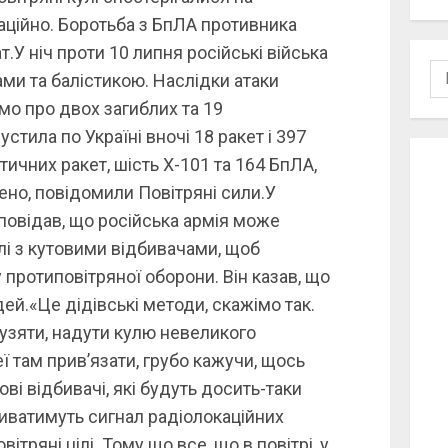
аційно. Боротьба з БпЛА противника
т.У ніч проти 10 липня російські війська
По
ми та балістикою. Наслідки атаки
мо про двох загиблих та 19
тила по Україні вночі 18 ракет і 397
стичних ракет, шість Х-101 та 164 БпЛА,
чено, повідомили Повітряні сили.У
повідав, що російська армія може
улі з кутовими відбивачами, щоб
протиповітряної оборони. Він казав, що
дей.«Це дідівські методи, скажімо так.
 узяти, надути кулю невеликого
еї там прив’язати, грубо кажучи, щось
тові відбивачі, які будуть досить-таки
биватимуть сигнал радіолокаційних
вітряні цілі. Тому що все, що в повітрі, у