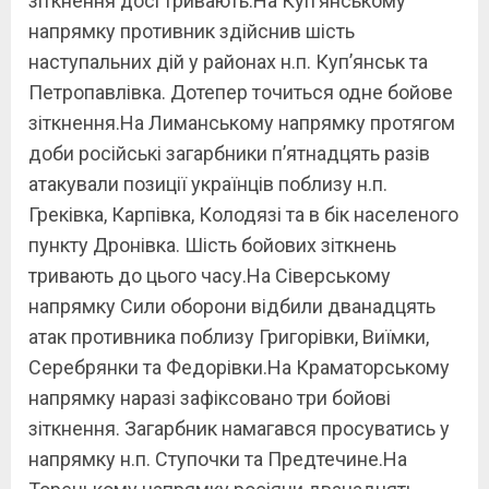
зіткнення досі тривають.На Куп’янському
напрямку противник здійснив шість
наступальних дій у районах н.п. Куп’янськ та
Петропавлівка. Дотепер точиться одне бойове
зіткнення.На Лиманському напрямку протягом
доби російські загарбники п’ятнадцять разів
атакували позиції українців поблизу н.п.
Греківка, Карпівка, Колодязі та в бік населеного
пункту Дронівка. Шість бойових зіткнень
тривають до цього часу.На Сіверському
напрямку Сили оборони відбили дванадцять
атак противника поблизу Григорівки, Виїмки,
Серебрянки та Федорівки.На Краматорському
напрямку наразі зафіксовано три бойові
зіткнення. Загарбник намагався просуватись у
напрямку н.п. Ступочки та Предтечине.На