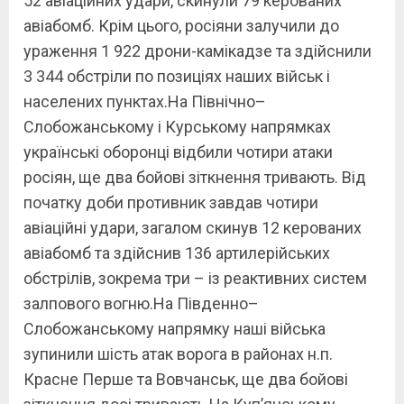
52 авіаційних удари, скинули 79 керованих
авіабомб. Крім цього, росіяни залучили до
ураження 1 922 дрони-камікадзе та здійснили
3 344 обстріли по позиціях наших військ і
населених пунктах.На Північно–
Слобожанському і Курському напрямках
українські оборонці відбили чотири атаки
росіян, ще два бойові зіткнення тривають. Від
початку доби противник завдав чотири
авіаційні удари, загалом скинув 12 керованих
авіабомб та здійснив 136 артилерійських
обстрілів, зокрема три – із реактивних систем
залпового вогню.На Південно–
Слобожанському напрямку наші війська
зупинили шість атак ворога в районах н.п.
Красне Перше та Вовчанськ, ще два бойові