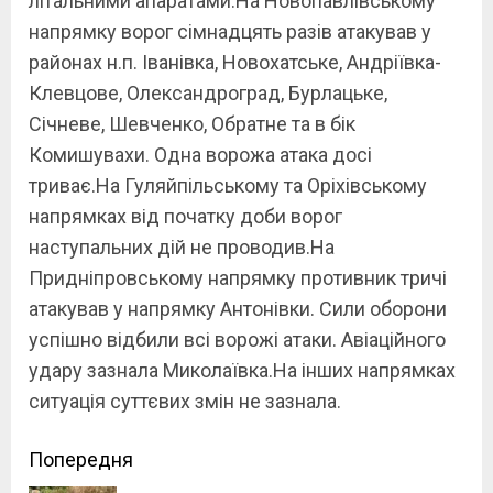
літальними апаратами.На Новопавлівському
напрямку ворог сімнадцять разів атакував у
районах н.п. Іванівка, Новохатське, Андріївка-
Клевцове, Олександроград, Бурлацьке,
Січневе, Шевченко, Обратне та в бік
Комишувахи. Одна ворожа атака досі
триває.На Гуляйпільському та Оріхівському
напрямках від початку доби ворог
наступальних дій не проводив.На
Придніпровському напрямку противник тричі
атакував у напрямку Антонівки. Сили оборони
успішно відбили всі ворожі атаки. Авіаційного
удару зазнала Миколаївка.На інших напрямках
ситуація суттєвих змін не зазнала.
Continue
Попередня