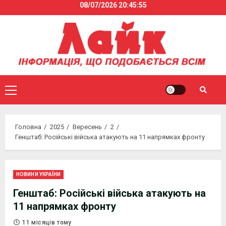
08/07/2026
20:45:56
Skip
to
content
Primary
Menu
Головна
2025
Вересень
2
Генштаб: Російські війська атакують на 11 напрямках фронту
НОВИНИ УКРАЇНИ
Генштаб: Російські війська атакують на
11 напрямках фронту
11 місяців тому