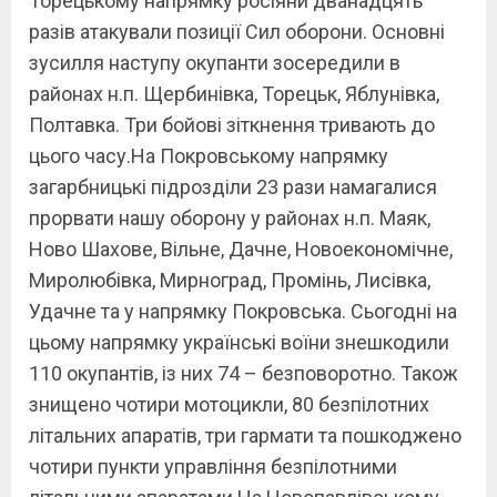
Торецькому напрямку росіяни дванадцять
разів атакували позиції Сил оборони. Основні
зусилля наступу окупанти зосередили в
районах н.п. Щербинівка, Торецьк, Яблунівка,
Полтавка. Три бойові зіткнення тривають до
цього часу.На Покровському напрямку
загарбницькі підрозділи 23 рази намагалися
прорвати нашу оборону у районах н.п. Маяк,
Ново Шахове, Вільне, Дачне, Новоекономічне,
Миролюбівка, Мирноград, Промінь, Лисівка,
Удачне та у напрямку Покровська. Сьогодні на
цьому напрямку українські воїни знешкодили
110 окупантів, із них 74 – безповоротно. Також
знищено чотири мотоцикли, 80 безпілотних
літальних апаратів, три гармати та пошкоджено
чотири пункти управління безпілотними