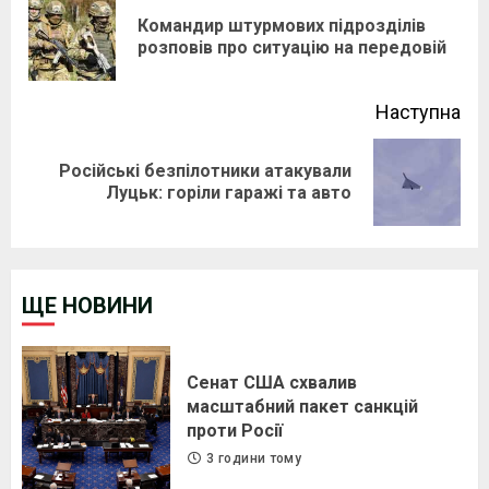
Reading
Командир штурмових підрозділів
Pre
розповів про ситуацію на передовій
pos
Наступна
Російські безпілотники атакували
Next
Луцьк: горіли гаражі та авто
post:
ЩЕ НОВИНИ
Сенат США схвалив
масштабний пакет санкцій
проти Росії
3 години тому