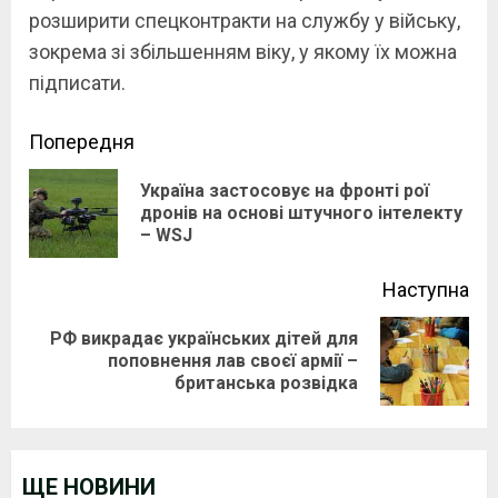
розширити спецконтракти на службу у війську,
зокрема зі збільшенням віку, у якому їх можна
підписати.
Continue
Попередня
Reading
Україна застосовує на фронті рої
Pre
дронів на основі штучного інтелекту
– WSJ
pos
Наступна
РФ викрадає українських дітей для
Next
поповнення лав своєї армії –
британська розвідка
post:
ЩЕ НОВИНИ