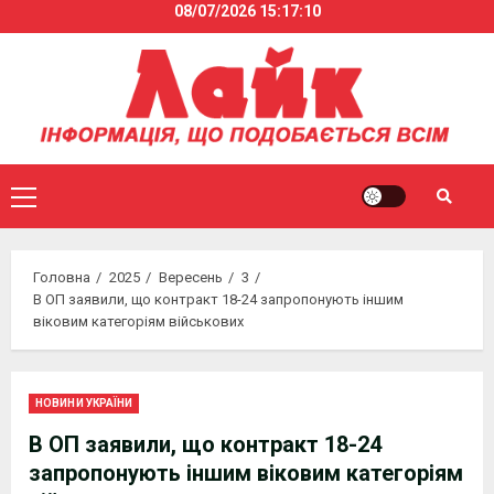
08/07/2026
15:17:10
Skip
to
content
Primary
Menu
Головна
2025
Вересень
3
В ОП заявили, що контракт 18-24 запропонують іншим
віковим категоріям військових
НОВИНИ УКРАЇНИ
В ОП заявили, що контракт 18-24
запропонують іншим віковим категоріям