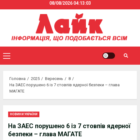
08/08/2026
04:13:03
Skip
to
content
Primary
Menu
Головна
2025
Вересень
8
На ЗАЕС порушено 6 із 7 стовпів ядерної безпеки – глава
МАГАТЕ
НОВИНИ УКРАЇНИ
На ЗАЕС порушено 6 із 7 стовпів ядерної
безпеки – глава МАГАТЕ