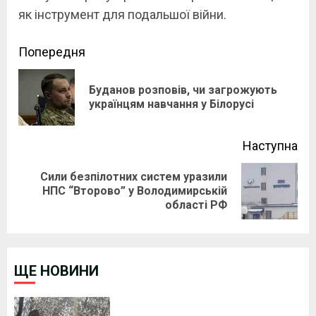
як інструмент для подальшої війни.
Continue
Попередня
Reading
Буданов розповів, чи загрожують
Pre
українцям навчання у Білорусі
pos
Наступна
Сили безпілотних систем уразили
Next
НПС “Второво” у Володимирській
області РФ
post:
ЩЕ НОВИНИ