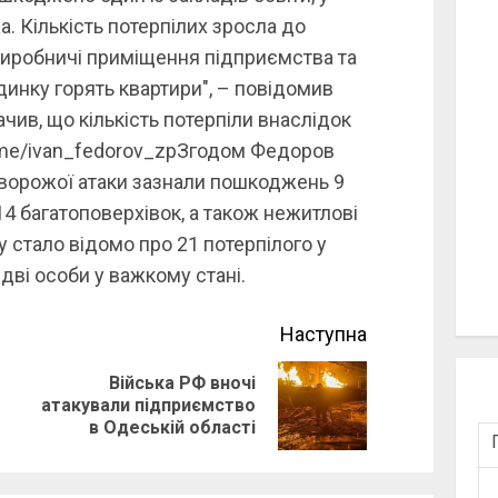
. Кількість потерпілих зросла до
виробничі приміщення підприємства та
инку горять квартири", – повідомив
ив, що кількість потерпіли внаслідок
t.me/ivan_fedorov_zpЗгодом Федоров
к ворожої атаки зазнали пошкоджень 9
14 багатоповерхівок, а також нежитлові
 стало відомо про 21 потерпілого у
 дві особи у важкому стані.
Наступна
Війська РФ вночі
Previous
Next
атакували підприємство
в Одеській області
post:
post: