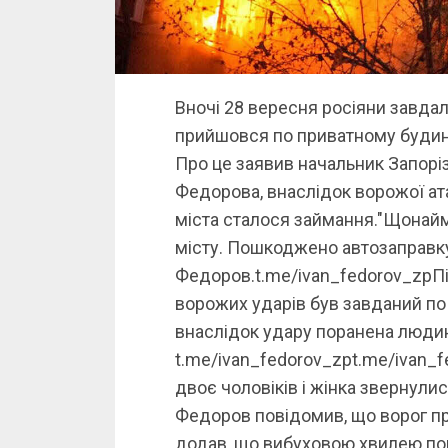
Вночі 28 вересня росіяни завдал
прийшовся по приватному будинк
Про це заявив начальник Запорі
Федорова, внаслідок ворожої ата
міста сталося займання."Щонай
місту. Пошкоджено автозаправку 
Федоров.t.me/ivan_fedorov_zpПі
ворожих ударів був завданий по
внаслідок удару поранена люди
t.me/ivan_fedorov_zpt.me/ivan_
двоє чоловіків і жінка звернулис
Федоров повідомив, що ворог п
додав, що вибуховою хвилею пош