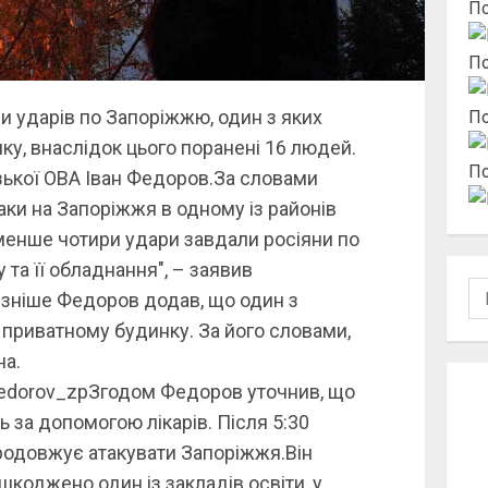
По
По
и ударів по Запоріжжю, один з яких
По
у, внаслідок цього поранені 16 людей.
По
зької ОВА Іван Федоров.За словами
ки на Запоріжжя в одному із районів
менше чотири удари завдали росіяни по
та її обладнання", – заявив
По
зніше Федоров додав, що один з
 приватному будинку. За його словами,
на.
fedorov_zpЗгодом Федоров уточнив, що
ь за допомогою лікарів. Після 5:30
родовжує атакувати Запоріжжя.Він
коджено один із закладів освіти, у