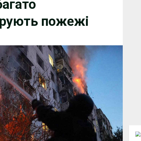
агато
ирують пожежі