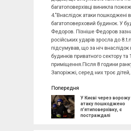
багатоповерхівці виникла пожежа
4."Внаслідок атаки пошкоджені 
багатоповерховий будинок. У буд
Федоров. Пізніше Федоров зазнач
російських ударів зросла до 8.
підсумував, що за ніч внаслідо
будинків приватного сектору та 
приміщення.Після 8 години ранку
Запоріжжі, серед них троє дітей,
Continue
Попередня
У Києві через ворожу
Reading
атаку пошкоджено
п’ятиповерхівку, є
постраждалі