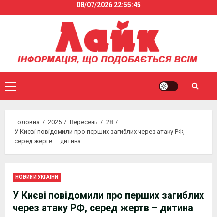
08/07/2026
22:55:45
Skip
to
content
Primary
Menu
Головна
2025
Вересень
28
У Києві повідомили про перших загиблих через атаку РФ,
серед жертв – дитина
НОВИНИ УКРАЇНИ
У Києві повідомили про перших загиблих
через атаку РФ, серед жертв – дитина