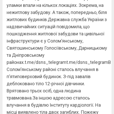
уламки впали на кількох локаціях. Зокрема, на
нежитлову забудову. А також, попередньо, біля
житлових будинків.Державна служба України з
надзвичайних ситуацій повідомила, що
пошкодження житлової забудови та цивільної
інфраструктури є у Соломʼянському,
Святошинському Голосіївському, Дарницькому
та Дніпровському
районах.t.me/dsns_telegramt.me/dsns_telegramВ
Соломʼянському районі сталось влучання в
пʼятиповерховий будинок. З-під завалів
деблоковано тіло 12-річної дівчинки.
Врятовано трьох осіб, одна людина
травмована.За іншою адресою сталось
влучання в будівлю Інституту кардіології. На
місці виявлено тіла двох загиблих. Пожежу