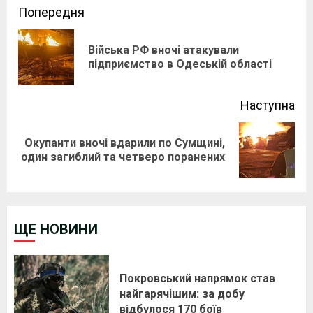
Continue
Попередня
Reading
Війська РФ вночі атакували
Pre
підприємство в Одеській області
pos
Наступна
Окупанти вночі вдарили по Сумщині,
Next
один загиблий та четверо поранених
post:
ЩЕ НОВИНИ
Покровський напрямок став
найгарячішим: за добу
відбулося 170 боїв