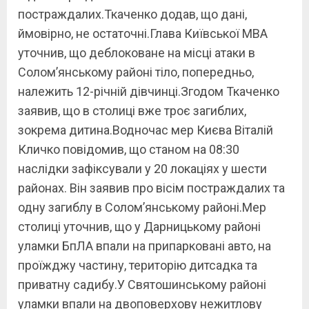
постраждалих.Ткаченко додав, що дані,
ймовірно, не остаточні.Глава Київської МВА
уточнив, що деблоковане на місці атаки в
Соломʼянському районі тіло, попередньо,
належить 12-річній дівчинці.Згодом Ткаченко
заявив, що в столиці вже троє загиблих,
зокрема дитина.Водночас мер Києва Віталій
Кличко повідомив, що станом на 08:30
наслідки зафіксували у 20 локаціях у шести
районах. Він заявив про вісім постраждалих та
одну загиблу в Соломʼянському районі.Мер
столиці уточнив, що у Дарницькому районі
уламки БпЛА впали на припарковані авто, на
проїжджу частину, територію дитсадка та
приватну садибу.У Святошинському районі
уламки впали на двоповерхову нежитлову