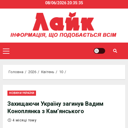
08/06/2026
20:35:36
Skip
to
content
Primary
Menu
Головна
2026
Квітень
10
НОВИНИ УКРАЇНИ
Захищаючи Україну загинув Вадим
Коноплянка з Камʼянського
4 місяці тому