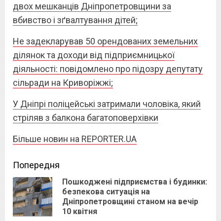
двох мешканців Дніпропетровщини за
вбивство і зґвалтування дітей;
Не задекларував 50 орендованих земельних
ділянок та доходи від підприємницької
діяльності: повідомлено про підозру депутату
сільради на Криворіжжі;
У Дніпрі поліцейські затримали чоловіка, який
стріляв з балкона багатоповерхівки
Більше новин на REPORTER.UA
Continue
Попередня
Пошкоджені підприємства і будинки:
Reading
безпекова ситуація на
Pre
Дніпропетровщині станом на вечір
pos
10 квітня