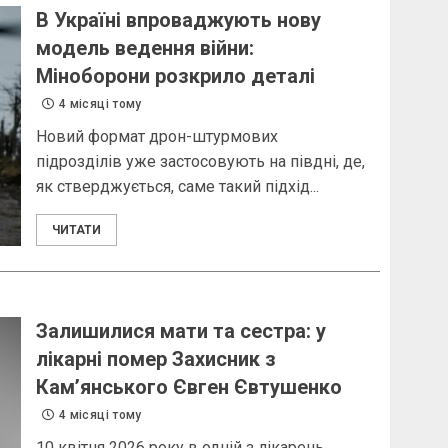
В Україні впроваджують нову
модель ведення війни:
Міноборони розкрило деталі
4 місяці тому
Новий формат дрон-штурмових
підрозділів уже застосовують на півдні, де,
як стверджується, саме такий підхід...
ЧИТАТИ
Залишилися мати та сестра: у
лікарні помер Захисник з
Камʼянського Євген Євтушенко
4 місяці тому
10 квітня 2026 року в одній з лікарень