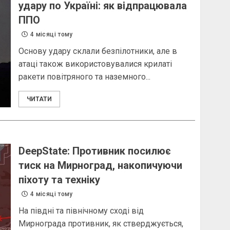
удару по Україні: як відпрацювала
ППО
4 місяці тому
Основу удару склали безпілотники, але в
атаці також використовувалися крилаті
ракети повітряного та наземного...
ЧИТАТИ
DeepState: Противник посилює
тиск на Мирноград, накопичуючи
піхоту та техніку
4 місяці тому
На півдні та північному сході від
Мирнограда противник, як стверджується,