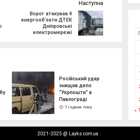
Наступна
Ворог атакував 4
енергооб’єкти ДТЕК
Previous
Next
о
Дніпровські
post:
post:
електромережі
Російський удар
знищив депо
бу
“Укрпошти” в
Павлограді
7 години тому
« 
2021-2025 @ Layks.com.ua