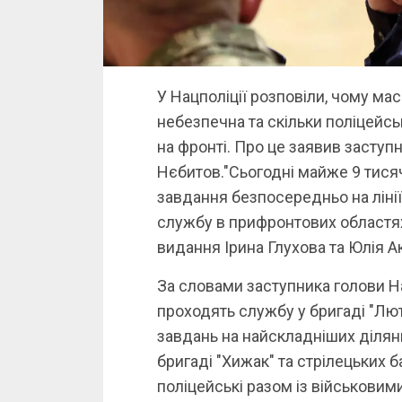
У Нацполіції розповіли, чому ма
небезпечна та скільки поліцейс
на фронті. Про це заявив заступн
Нєбитов."Сьогодні майже 9 тися
завдання безпосередньо на лінії
службу в прифронтових областях"
видання Ірина Глухова та Юлія А
За словами заступника голови Нац
проходять службу у бригаді "Лют
завдань на найскладніших ділян
бригаді "Хижак" та стрілецьких 
поліцейські разом із військовим