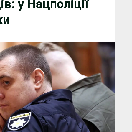
в: у Нацполіції
ки