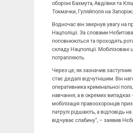
обороні Бахмута, Авдіївки та Клі
Токмачки, Гуляйполя на Запоріжж
Водночас він звернув увагу на п
Нацполіції. За словами Нєбитова
поповнюються та проходять рот
складу Нацполіції. Мобілізовані 
потрапляють.
Через це, як зазначив заступник
стає дедалі відчутнішим. Він на
оперативника кримінальної поліці
навчання, а в окремих випадках 
мобілізація правоохоронців при
патрулі рідшають, а відповідь на
відчуває слабину", – заявив Нєб