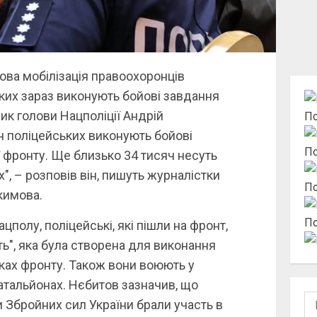
сова мобілізація правоохоронців
ьких зараз виконують бойові завдання
ик голови Нацполіції Андрій
По
ч поліцейських виконують бойові
По
 фронту. Ще близько 34 тисяч несуть
, – розповів він, пишуть журналістки
По
кимова.
По
полу, поліцейські, які пішли на фронт,
ь", яка була створена для виконання
ках фронту. Також вони воюють у
батальйонах. Нєбитов зазначив, що
По
и Збройних сил України брали участь в