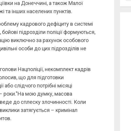
щіївки на Донеччині, а також Малої
і та інших населених пунктів.
роблему кадрового дефіциту в системі
, бойові підрозділи поліції формуються,
ацію виключно за рахунок особового
цивільні особи до цих підрозділів не
 голови Нацполіції, некомплект кадрів
голосив, що для підготовки
ї або слідчого потрібні місяці
– роки."На мою думку, масова
зведе до сплеску злочинності. Коли
 виклики затягується – кримінал
итов.