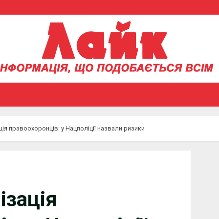
ія правоохоронців: у Нацполіції назвали ризики
ізація