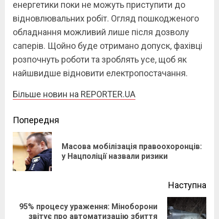
енергетики поки не можуть приступити до
відновлювальних робіт. Огляд пошкодженого
обладнання можливий лише після дозволу
саперів. Щойно буде отримано допуск, фахівці
розпочнуть роботи та зроблять усе, щоб як
найшвидше відновити електропостачання.
Більше новин на REPORTER.UA
Continue
Попередня
Reading
Масова мобілізація правоохоронців:
Pre
у Нацполіції назвали ризики
pos
Наступна
95% процесу ураження: Міноборони
Next
звітує про автоматизацію збиття