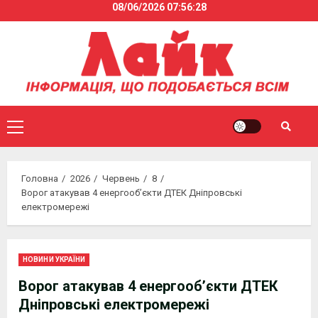
08/06/2026
07:56:28
Skip
to
content
Primary
Menu
Головна
2026
Червень
8
Ворог атакував 4 енергооб’єкти ДТЕК Дніпровські
електромережі
НОВИНИ УКРАЇНИ
Ворог атакував 4 енергооб’єкти ДТЕК
Дніпровські електромережі