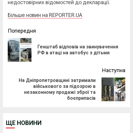
недостовірних відомостей до декларації.
Більше новин на REPORTER.UA
Continue
Попередня
Reading
Генштаб відповів на звинувачення
Pre
РФ в атаці на автобус з дітьми
pos
Наступна
На Дніпропетровщині затримали
військового за підозрою в
Next
незаконному продажі зброї та
post:
боєприпасів
ЩЕ НОВИНИ