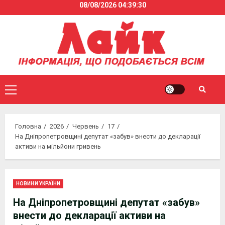
08/08/2026
04:39:30
Skip
to
content
Primary
Menu
Головна
2026
Червень
17
На Дніпропетровщині депутат «забув» внести до декларації
активи на мільйони гривень
НОВИНИ УКРАЇНИ
На Дніпропетровщині депутат «забув»
внести до декларації активи на