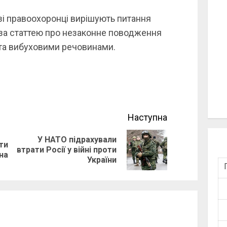
і правоохоронці вирішують питання
за статтею про незаконне поводження
та вибуховими речовинами.
Наступна
У НАТО підрахували
ти
Previous
Next
втрати Росії у війні проти
на
України
post:
post: