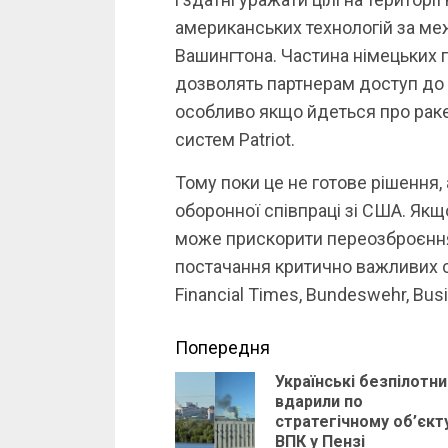
американських технологій за ме
Вашингтона. Частина німецьких 
дозволять партнерам доступ до 
особливо якщо йдеться про раке
систем Patriot.
Тому поки це не готове рішення,
оборонної співпраці зі США. Якщ
може прискорити переозброєння
постачання критично важливих с
Financial Times, Bundeswehr, Busi
Continue
Попередня
Українські безпілотни
Reading
вдарили по
стратегічному об’єкт
ВПК у Пензі