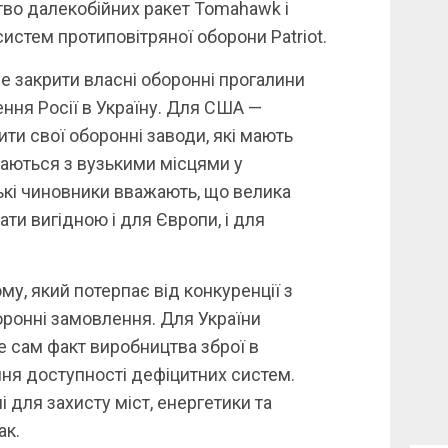
во далекобійних ракет Tomahawk і
истем протиповітряної оборони Patriot.
 закрити власні оборонні прогалини
ння Росії в Україну. Для США —
ти свої оборонні заводи, які мають
каються з вузькими місцями у
ькі чиновники вважають, що велика
ти вигідною і для Європи, і для
у, який потерпає від конкуренції з
боронні замовлення. Для України
 не сам факт виробництва зброї в
ння доступності дефіцитних систем.
ні для захисту міст, енергетики та
ак.