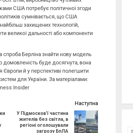
жами США потребує політичної згоди
політиків сумнівається, що США
найбільш захищених технологій,
ти великої дальності або компоненти
 а спроба Берліна знайти нову модель
о домовленість буде досягнута, вона
 Європи й у перспективі полегшити
истем для України. За матеріалами:
ness Insider
Наступна
ки
У Підмосков’ї частина
жителів без світла, в
Previous
Next
у
регіоні оголошували
post:
post:
загрозу БпЛА