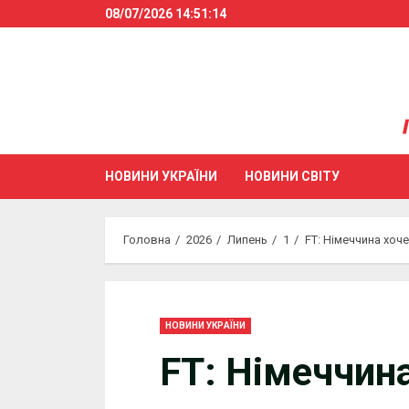
Skip
08/07/2026
14:51:15
to
content
НОВИНИ УКРАЇНИ
НОВИНИ СВІТУ
Головна
2026
Липень
1
FT: Німеччина хо
НОВИНИ УКРАЇНИ
FT: Німеччин