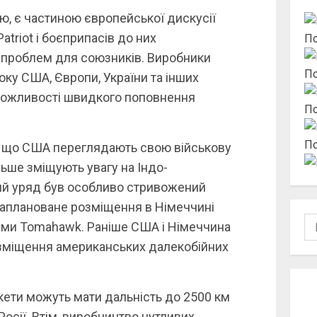
ю, є частиною європейської дискусії
atriot і боєприпасів до них
По
 проблем для союзників. Виробники
По
оку США, Європи, України та інших
можливості швидкого поповнення
По
По
м, що США переглядають свою військову
льше зміщують увагу на Індо-
ий уряд був особливо стривожений
заплановане розміщення в Німеччині
По
ами Tomahawk. Раніше США і Німеччина
зміщення американських далекобійних
кети можуть мати дальність до 2500 км
ї Росії. Втім, виробництво чутливих