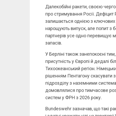
Далекобійні ракети, своєю черго
про стримування Росії. Дефіцит P
залишається однією з ключових
нарощують випуск, але попит з б
партнерів усе одно перевищує 
запасів.
У Берліні також занепокоєні ти
присутність у Європі й дедалі бі
Тихоокеанський регіон. Німецьк
рішенням Пентагону скасувати 
підрозділу з наземними систем
домовлялися про тимчасове ро
систем у ФРН з 2026 року.
Bundeswehr зазначав, що такі ра
і здатні уражати цілі на територі