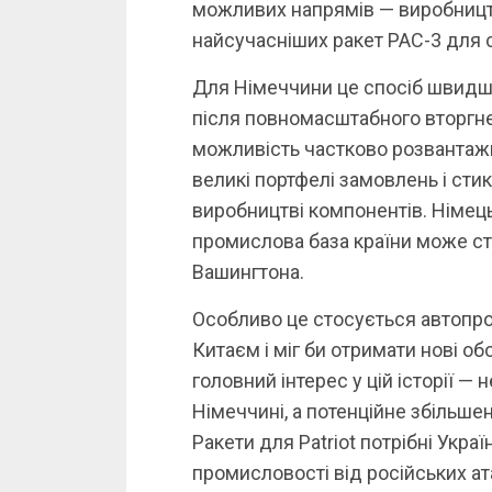
можливих напрямів — виробницт
найсучасніших ракет PAC-3 для с
Для Німеччини це спосіб швидше
після повномасштабного вторгне
можливість частково розвантажи
великі портфелі замовлень і сти
виробництві компонентів. Німец
промислова база країни може ста
Вашингтона.
Особливо це стосується автопром
Китаєм і міг би отримати нові о
головний інтерес у цій історії —
Німеччині, а потенційне збільше
Ракети для Patriot потрібні Украї
промисловості від російських ат