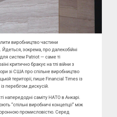
олити виробництво частини
. Йдеться, зокрема, про далекобійні
ля систем Patriot — саме ті
аїні критично бракує на тлі війни з
ори зі США про спільне виробництво
кій території, пише Financial Times із
із перебігом дискусій.
і напередодні саміту НАТО в Анкарі.
ють “спільні виробничі концепції” між
боронною промисловістю. Серед