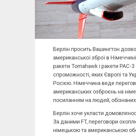
Берлін просить Вашингтон дозв
американської зброї в Німеччині
ракети Tomahawk і ракети PAC-3 д
спроможності, яких Європі та Укр
Росією. Німеччина веде перегов
американських озброєнь на німець
посиланням на людей, обізнаних 
Берлін хоче укласти домовленост
За даними FT, переговори охоплю
німецькою та американською о