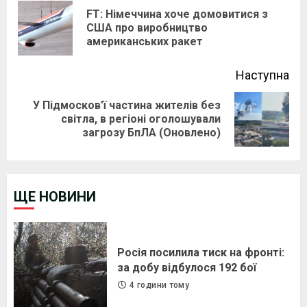
Reading
FT: Німеччина хоче домовитися з
Pre
США про виробництво
американських ракет
pos
Наступна
У Підмосков’ї частина жителів без
Next
світла, в регіоні оголошували
загрозу БпЛА (Оновлено)
post:
ЩЕ НОВИНИ
Росія посилила тиск на фронті:
за добу відбулося 192 бої
4 години тому