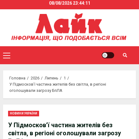
08/08/2026
23:44:11
Skip
to
content
Primary
Menu
Головна
2026
Липень
1
У Підмосков’ї частина жителів без світла, в регіоні
оголошували загрозу БпЛА
НОВИНИ УКРАЇНИ
У Підмосков’ї частина жителів без
світла, в регіоні оголошували загрозу