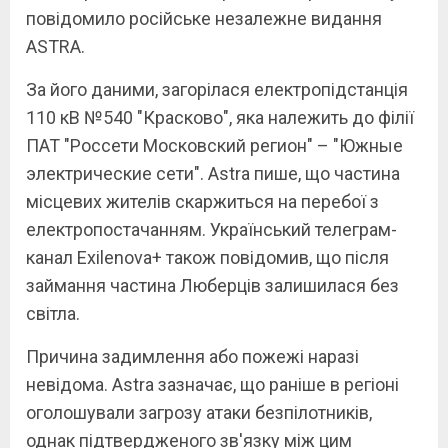
повідомило російське незалежне видання
ASTRA.
За його даними, загорілася електропідстанція
110 кВ №540 "Красково", яка належить до філії
ПАТ "Россети Московский регион" – "Южные
электрические сети". Astra пише, що частина
місцевих жителів скаржиться на перебої з
електропостачанням. Український телеграм-
канал Exilenova+ також повідомив, що після
займання частина Люберців залишилася без
світла.
Причина задимлення або пожежі наразі
невідома. Astra зазначає, що раніше в регіоні
оголошували загрозу атаки безпілотників,
однак підтвердженого зв'язку між цим