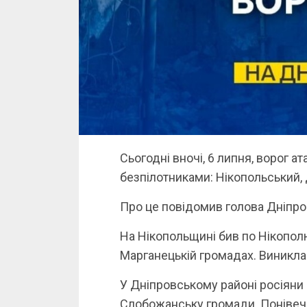
Сьогодні вночі, 6 липня, ворог а
безпілотниками: Нікопольський,
Про це повідомив голова Дніпро
На Нікопольщині бив по Нікополю
Марганецькій громадах. Виникл
У Дніпровському районі росіяни 
Слобожанську громади. Понівече