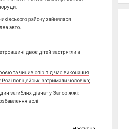
поруди.
никівського району зайнялася
два авто.
етровщині двоє дітей застрягли в
єю та чинив опір під час виконання
 Розі поліцейські затримали чоловіка;
дин загиблих дівчат у Запоріжжі:
позбавлення волі
Наступна