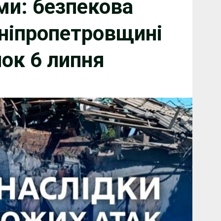
ми: безпекова
Дніпропетровщині
нок 6 липня