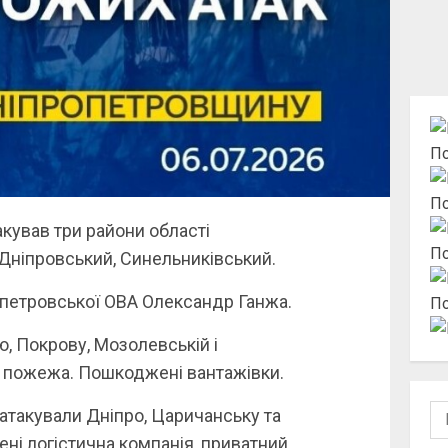
По
По
такував три райони області
По
 Дніпровський, Синельниківський.
петровської ОВА Олександр Ганжа.
По
, Покрову, Мозолевській і
а пожежа. Пошкоджені вантажівки.
По
атакували Дніпро, Царичанську та
ні логістична компанія, приватний