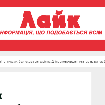
пілотниками: безпекова ситуація на Дніпропетровщині станом на ранок 
к