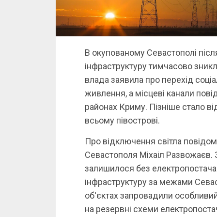
В окупованому Севастополі після
інфраструктуру тимчасово зникл
влада заявила про перехід соціа
живлення, а місцеві канали пові
районах Криму. Пізніше стало в
всьому півострові.
Про відключення світла повідом
Севастополя Міхаіл Развожаєв. 
залишилося без електропостачан
інфраструктуру за межами Севас
об'єктах запровадили особливий
на резервні схеми електропоста