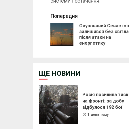
системи постачання.
Continue
Попередня
Окупований Севасто
Reading
залишився без світла
після атаки на
енергетику
ЩЕ НОВИНИ
Росія посилила тиск
на фронті: за добу
відбулося 192 бої
1 день тому