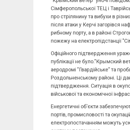
"Крымский ветер" уночі повідом
Сімферопольської ТЕЦ і Таврійсь
про стрілянину та вибухи в різни
після атаки у Керчі загорівся н
рибному порту, а в районі Строг
пожежу на електропідстанції "Сі
Офіційного підтвердження ураже
публікації не було."Крымский ве
аеродромі "Гвардійське" та пробл
Роздольненському районі. Ці да
підтвердження. Ситуація в оку
військової та економічної інфрас
Енергетичні об'єкти забезпечують
портів, промисловості та окупаці
електропостачанням можуть уск