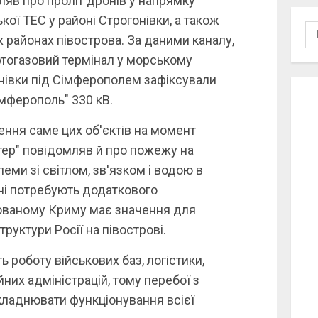
ляв про проліт дронів у напрямку
кої ТЕС у районі Строгонівки, а також
По
х районах півострова. За даними каналу,
афтогазовий термінал у морському
онівки під Сімферополем зафіксували
мферополь" 330 кВ.
ння саме цих об'єктів на момент
тер" повідомляв й про пожежу на
еми зі світлом, зв'язком і водою в
ні потребують додаткового
пованому Криму має значення для
труктури Росії на півострові.
 роботу військових баз, логістики,
йних адміністрацій, тому перебої з
ладнювати функціонування всієї