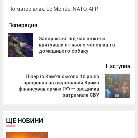
По матеріалах: Le Monde, NATO, AFP
Continue
Попередня
Reading
Запоріжжя: під час пожежі
Pre
врятували літнього чоловіка та
домашнього собаку
pos
Наступна
Лікар із Кам’янського 10 років
працював на окупований Крим і
Next
фінансував армію РФ — зрадника
post:
затримала СБУ
ЩЕ НОВИНИ