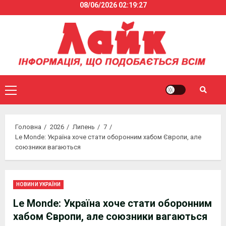
08/06/2026
02:19:27
Skip
to
content
Primary
Menu
Головна
2026
Липень
7
Le Monde: Україна хоче стати оборонним хабом Європи, але
союзники вагаються
НОВИНИ УКРАЇНИ
Le Monde: Україна хоче стати оборонним
хабом Європи, але союзники вагаються