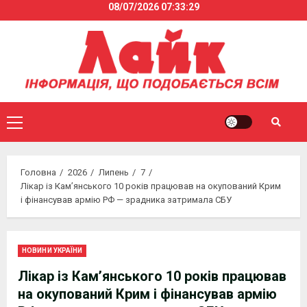
08/07/2026
07:33:29
Skip
to
content
Primary
Menu
Головна
2026
Липень
7
Лікар із Кам’янського 10 років працював на окупований Крим
і фінансував армію РФ — зрадника затримала СБУ
НОВИНИ УКРАЇНИ
Лікар із Кам’янського 10 років працював
на окупований Крим і фінансував армію