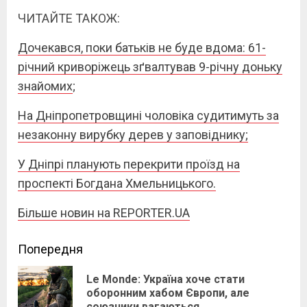
ЧИТАЙТЕ ТАКОЖ:
Дочекався, поки батьків не буде вдома: 61-
річний криворіжець зґвалтував 9-річну доньку
знайомих
;
На Дніпропетровщині чоловіка судитимуть за
незаконну вирубку дерев у заповіднику;
У Дніпрі планують перекрити проїзд на
проспекті Богдана Хмельницького.
Більше новин на REPORTER.UA
Continue
Попередня
Reading
Le Monde: Україна хоче стати
Pre
оборонним хабом Європи, але
союзники вагаються