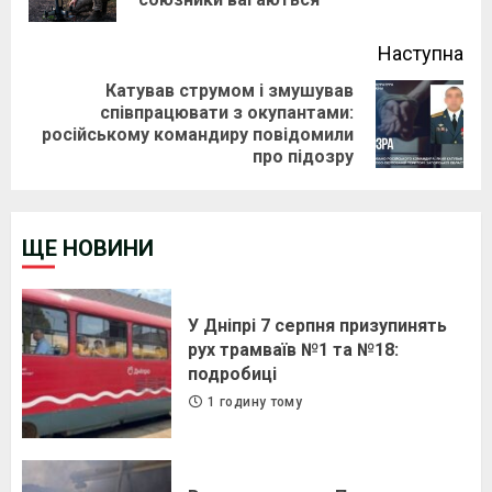
pos
Наступна
Катував струмом і змушував
співпрацювати з окупантами:
Next
російському командиру повідомили
post:
про підозру
ЩЕ НОВИНИ
У Дніпрі 7 серпня призупинять
рух трамваїв №1 та №18:
подробиці
1 годину тому