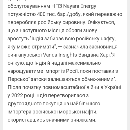
обслуговуванням НПЗ Nayara Energy
потужністю 400 тис. бар./добу, який переважно
переробляє російську сировину. Очікується,
що з наступного місяця обсяги знову
зростуть."Індія забирає всю російську нафту,
яку може отримати", — зазначила засновниця
сингапурської Vanda Insights Вандана Харі."Я
очікую, що Індія й надалі максимально
нарощуватиме імпорт із Росії, поки поставки з
Перської затоки залишаються обмеженими".
Після початку повномасштабної війни в Україні
у 2022 році Індія перетворилася з
другорядного покупця на найбільшого
імпортера російської морської нафти,
скориставшись значними знижками.