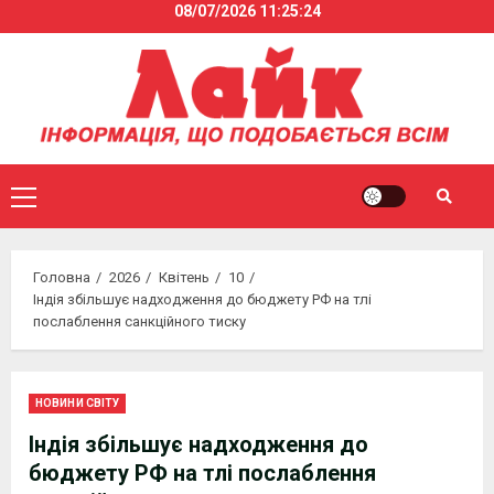
08/07/2026
11:25:24
Skip
to
content
Primary
Menu
Головна
2026
Квітень
10
Індія збільшує надходження до бюджету РФ на тлі
послаблення санкційного тиску
НОВИНИ СВІТУ
Індія збільшує надходження до
бюджету РФ на тлі послаблення