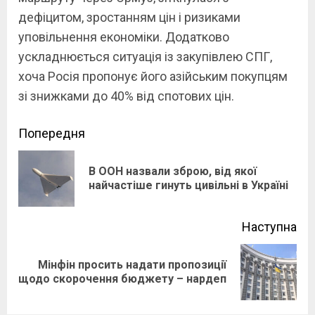
дефіцитом, зростанням цін і ризиками
уповільнення економіки. Додатково
ускладнюється ситуація із закупівлею СПГ,
хоча Росія пропонує його азійським покупцям
зі знижками до 40% від спотових цін.
Continue
Попередня
Reading
В ООН назвали зброю, від якої
Pre
найчастіше гинуть цивільні в Україні
pos
Наступна
Мінфін просить надати пропозиції
Next
щодо скорочення бюджету – нардеп
post: