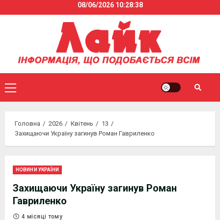
08/06/2026
10:28:38
Skip
to
content
Primary
Menu
Головна
2026
Квітень
13
Захищаючи Україну загинув Роман Гавриленко
НОВИНИ УКРАЇНИ
Захищаючи Україну загинув Роман
Гавриленко
4 місяці тому