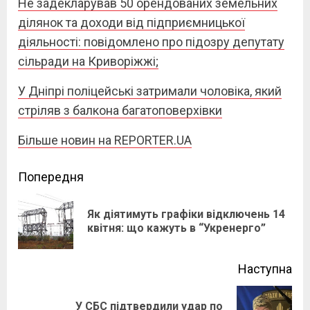
Не задекларував 50 орендованих земельних
ділянок та доходи від підприємницької
діяльності: повідомлено про підозру депутату
сільради на Криворіжжі;
У Дніпрі поліцейські затримали чоловіка, який
стріляв з балкона багатоповерхівки
Більше новин на REPORTER.UA
Continue
Попередня
Reading
Як діятимуть графіки відключень 14
Pre
квітня: що кажуть в “Укренерго”
pos
Наступна
У СБС підтвердили удар по
Next