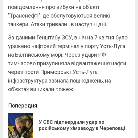
повідомлення про вибухи на об’єкті
"Транснефті", де обслуговуються великі
танкери. Атаки тривали і в наступні дні.
За даними Генштабу ЗСУ, в ніч на 7 квітня було
уражено нафтовий термінал у порту Усть-Луга
на Балтійському морі. Через удари РФ
тимчасово призупиняла відвантаження нафти
через порти Приморськ і Усть-Луга –
інфраструктура зазнала пошкоджень, на
об’єктах виникали пожежі.
Continue
Попередня
Reading
У СБС підтвердили удар по
Pre
російському хімзаводу в Череповці
pos