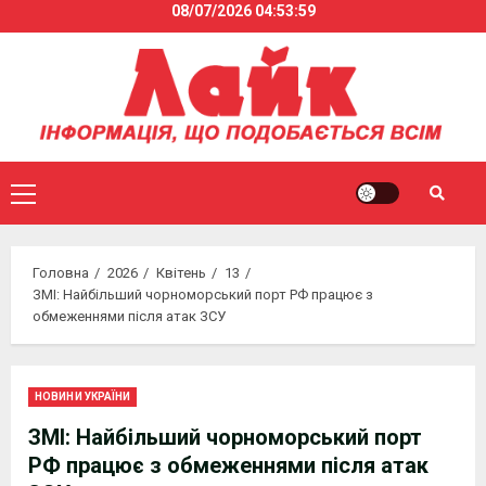
08/07/2026
04:53:59
Skip
to
content
Primary
Menu
Головна
2026
Квітень
13
ЗМІ: Найбільший чорноморський порт РФ працює з
обмеженнями після атак ЗСУ
НОВИНИ УКРАЇНИ
ЗМІ: Найбільший чорноморський порт
РФ працює з обмеженнями після атак