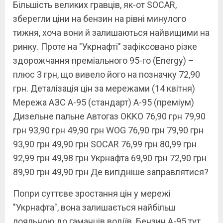
Більшість великих гравців, як-от SOCAR,
зберегли ціни на бензин на рівні минулого
тижня, хоча вони й залишаються найвищими на
ринку. Проте на "Укрнафті" зафіксовано різке
здорожчання преміального 95-го (Energy) –
плюс 3 грн, що вивело його на позначку 72,90
грн. Деталізація цін за мережами (14 квітня)
Мережа АЗС А-95 (стандарт) А-95 (преміум)
Дизельне пальне Автогаз OKKO 76,90 грн 79,90
грн 93,90 грн 49,90 грн WOG 76,90 грн 79,90 грн
93,90 грн 49,90 грн SOCAR 76,99 грн 80,99 грн
92,99 грн 49,98 грн Укрнафта 69,90 грн 72,90 грн
89,90 грн 49,90 грн Де вигідніше заправлятися?
Попри суттєве зростання цін у мережі
"Укрнафта", вона залишається найбільш
лояльною до гаманців водіїв. Бензин А-95 тут