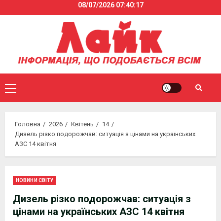
08/07/2026
07:40:18
Skip
to
content
Primary
Menu
Головна
2026
Квітень
14
Дизель різко подорожчав: ситуація з цінами на українських
АЗС 14 квітня
НОВИНИ СВІТУ
Дизель різко подорожчав: ситуація з
цінами на українських АЗС 14 квітня