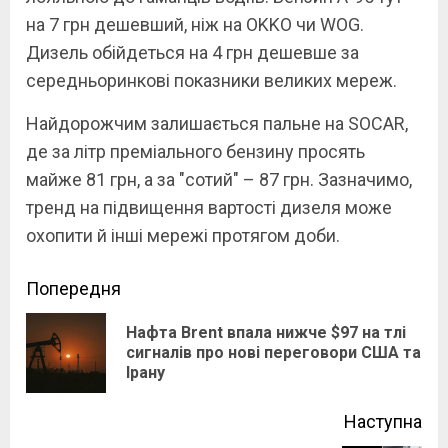
на 7 грн дешевший, ніж на OKKO чи WOG.
Дизель обійдеться на 4 грн дешевше за
середньоринкові показники великих мереж.
Найдорожчим залишається пальне на SOCAR,
де за літр преміального бензину просять
майже 81 грн, а за "сотий" – 87 грн. Зазначимо,
тренд на підвищення вартості дизеля може
охопити й інші мережі протягом доби.
Continue
Попередня
Reading
Нафта Brent впала нижче $97 на тлі
Pre
сигналів про нові переговори США та
Ірану
pos
Наступна