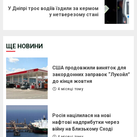
У Дніпрі троє водіїв їздили за кермом
Next
у нетверезому стані
post:
ЩЕ НОВИНИ
США продовжили виняток для
закордонних заправок “Лукойл”
до кінця жовтня
4 місяці тому
Росія націлилася на нові
нафтові надприбутки через
війну на Близькому Сході
4 місяці тому