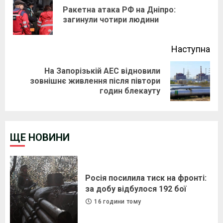
Reading
Ракетна атака РФ на Дніпро:
Pre
загинули чотири людини
pos
Наступна
На Запорізькій АЕС відновили
Next
зовнішнє живлення після півтори
годин блекауту
post:
ЩЕ НОВИНИ
Росія посилила тиск на фронті:
за добу відбулося 192 бої
16 години тому