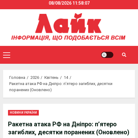
08/08/2026
11:58:07
Skip
to
content
Primary
Menu
Головна
2026
Квітень
14
Ракетна атака РФ на Дніпро: п’ятеро загиблих, десятки
поранених (Оновлено)
НОВИНИ УКРАЇНИ
Ракетна атака РФ на Дніпро: п’ятеро
загиблих, десятки поранених (Оновлено)