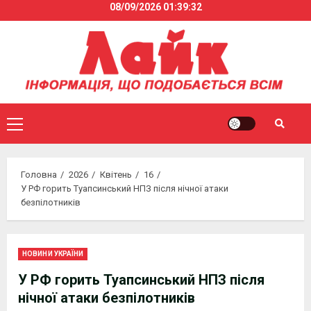
08/09/2026
01:39:33
Skip
to
content
Primary
Menu
Головна
2026
Квітень
16
У РФ горить Туапсинський НПЗ після нічної атаки
безпілотників
НОВИНИ УКРАЇНИ
У РФ горить Туапсинський НПЗ після
нічної атаки безпілотників