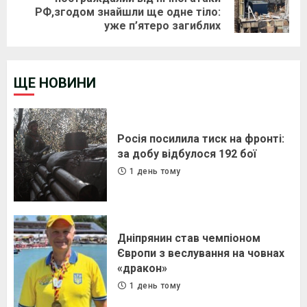
Next
РФ,згодом знайшли ще одне тіло:
post:
уже п’ятеро загиблих
ЩЕ НОВИНИ
Росія посилила тиск на фронті:
за добу відбулося 192 бої
1 день тому
Дніпрянин став чемпіоном
Європи з веслування на човнах
«дракон»
1 день тому