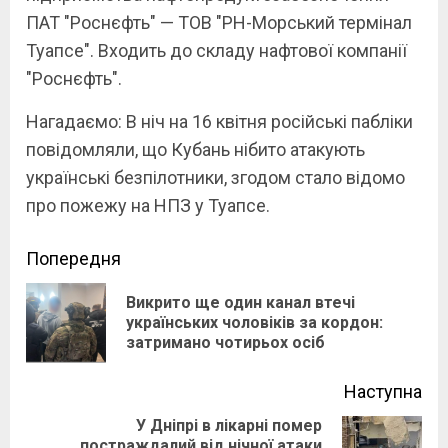
ПАТ "Роснєфть" — ТОВ "РН-Морський термінал
Туапсе". Входить до складу нафтової компанії
"Роснєфть".
Нагадаємо: В ніч на 16 квітня російські пабліки
повідомляли, що Кубань нібито атакують
українські безпілотники, згодом стало відомо
про пожежу на НПЗ у Туапсе.
Continue
Попередня
Reading
Викрито ще один канал втечі
Pre
українських чоловіків за кордон:
затримано чотирьох осіб
pos
Наступна
У Дніпрі в лікарні помер
постраждалий від нічної атаки