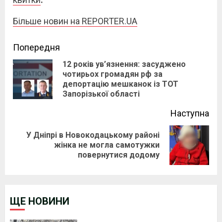
Більше новин на REPORTER.UA
Continue
Попередня
12 років ув’язнення: засуджено
Reading
чотирьох громадян рф за
Pre
депортацію мешканок із ТОТ
pos
Запорізької області
Наступна
У Дніпрі в Новокодацькому районі
Next
жінка не могла самотужки
повернутися додому
post:
ЩЕ НОВИНИ