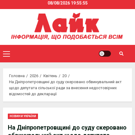
08/08/2026
19:55:55
Skip
to
content
Primary
Menu
Головна
2026
Квітень
20
На Дніпропетровщині до суду скеровано обвинувальний акт
щодо депутата сільської ради за внесення недостовірних
відомостей до декларації
НОВИНИ УКРАЇНИ
На Дніпропетровщині до суду скеровано