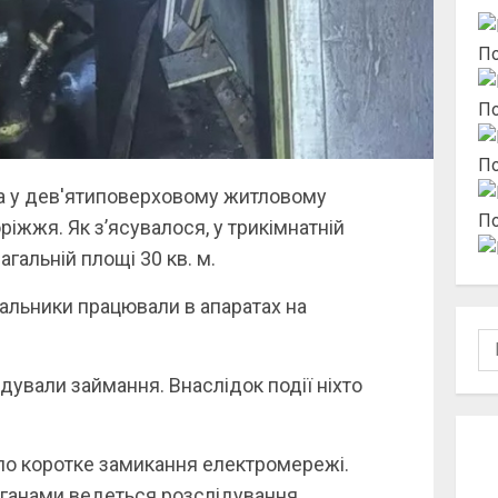
По
По
По
жа у дев'ятиповерховому житловому
По
ріжжя. Як з’ясувалося, у трикімнатній
агальній площі 30 кв. м.
альники працювали в апаратах на
По
ували займання. Внаслідок події ніхто
ло коротке замикання електромережі.
рганами ведеться розслідування.