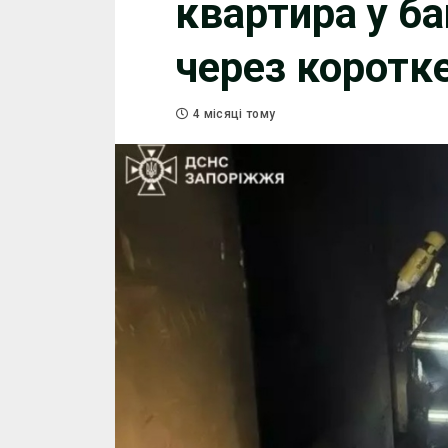
квартира у ба
через коротк
4 місяці тому