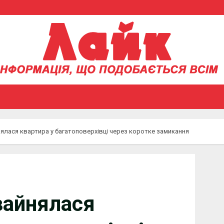
нялася квартира у багатоповерхівці через коротке замикання
зайнялася