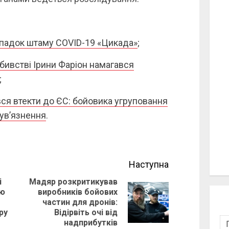
ипадок штаму COVID-19 «Цикада»
;
бивстві Ірини Фаріон намагався
;
вся втекти до ЄС: бойовика угруповання
 ув’язнення
.
Наступна
і
Мадяр розкритикував
ою
виробників бойових
Previous
Next
частин для дронів:
ру
Відірвіть очі від
post:
post:
надприбутків