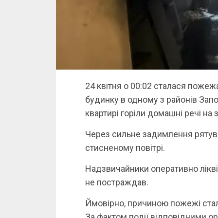
24 квітня о 00:02 сталася поже
будинку в одному з районів Запо
квартирі горіли домашні речі на з
Через сильне задимлення рятув
стисненому повітрі.
Надзвичайники оперативно ліквід
не постраждав.
Ймовірно, причиною пожежі ста
За фактом події відповідними о