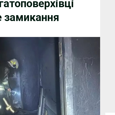
гатоповерхівці
е замикання