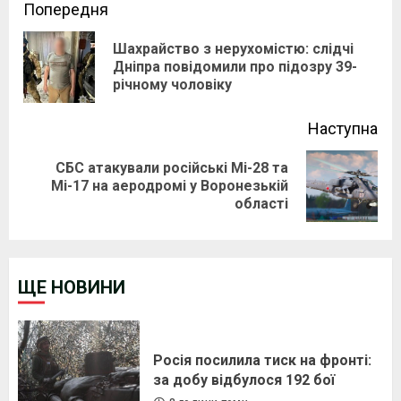
Continue
Попередня
Reading
Шахрайство з нерухомістю: слідчі
Pre
Дніпра повідомили про підозру 39-
річному чоловіку
pos
Наступна
СБС атакували російські Мі-28 та
Next
Мі-17 на аеродромі у Воронезькій
області
post:
ЩЕ НОВИНИ
Росія посилила тиск на фронті:
за добу відбулося 192 бої