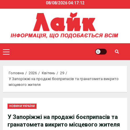
08/08/2026
04:17:12
Skip
to
content
Primary
Menu
Головна
2026
Квітень
29
У Запоріжжі на продажі боєприпасів та гранатомета викрито
місцевого жителя
НОВИНИ УКРАЇНИ
У Запоріжжі на продажі боєприпасів та
гранатомета викрито місцевого жителя