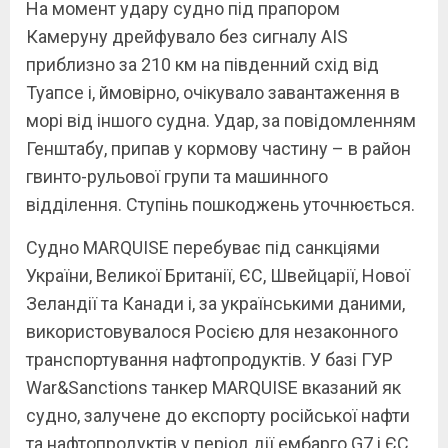
На момент удару судно під прапором
Камеруну дрейфувало без сигналу AIS
приблизно за 210 км на південний схід від
Туапсе і, ймовірно, очікувало завантаження в
морі від іншого судна. Удар, за повідомленням
Генштабу, припав у кормову частину – в район
гвинто-рульової групи та машинного
відділення. Ступінь пошкоджень уточнюється.
Судно MARQUISE перебуває під санкціями
України, Великої Британії, ЄС, Швейцарії, Нової
Зеландії та Канади і, за українськими даними,
використовувалося Росією для незаконного
транспортування нафтопродуктів. У базі ГУР
War&Sanctions танкер MARQUISE вказаний як
судно, залучене до експорту російської нафти
та нафтопродуктів у період дії ембарго G7 і ЄС