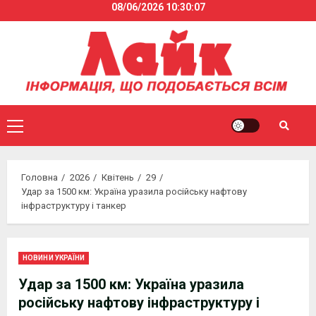
08/06/2026
10:30:07
Skip
to
content
Primary
Menu
Головна
2026
Квітень
29
Удар за 1500 км: Україна уразила російську нафтову
інфраструктуру і танкер
НОВИНИ УКРАЇНИ
Удар за 1500 км: Україна уразила
російську нафтову інфраструктуру і