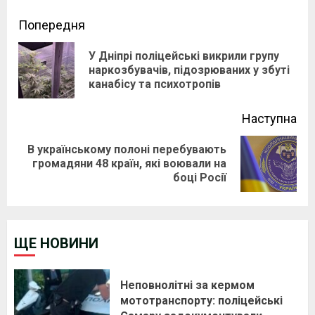
Continue
Попередня
Reading
У Дніпрі поліцейські викрили групу
Pre
наркозбувачів, підозрюваних у збуті
канабісу та психотропів
pos
Наступна
В українському полоні перебувають
Next
громадяни 48 країн, які воювали на
боці Росії
post:
ЩЕ НОВИНИ
Неповнолітні за кермом
мототранспорту: поліцейські