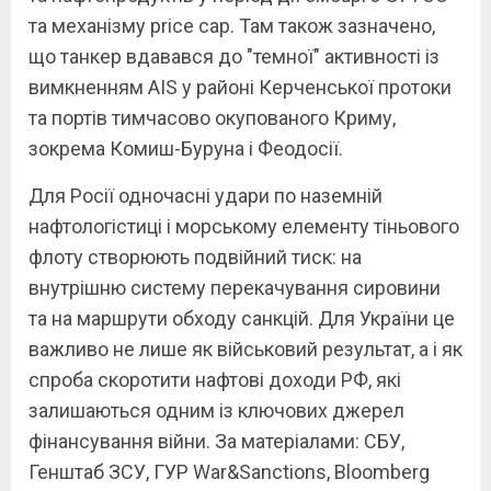
та механізму price cap. Там також зазначено,
що танкер вдавався до "темної" активності із
вимкненням AIS у районі Керченської протоки
та портів тимчасово окупованого Криму,
зокрема Комиш-Буруна і Феодосії.
Для Росії одночасні удари по наземній
нафтологістиці і морському елементу тіньового
флоту створюють подвійний тиск: на
внутрішню систему перекачування сировини
та на маршрути обходу санкцій. Для України це
важливо не лише як військовий результат, а і як
спроба скоротити нафтові доходи РФ, які
залишаються одним із ключових джерел
фінансування війни. За матеріалами: СБУ,
Генштаб ЗСУ, ГУР War&Sanctions, Bloomberg