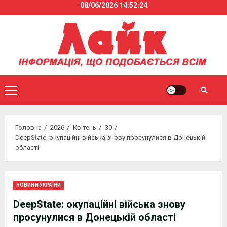
08/06/2026
14:52:24
Skip
to
content
Primary
Menu
Головна
2026
Квітень
30
DeepState: окупаційні війська знову просунулися в Донецькій
області
НОВИНИ УКРАЇНИ
DeepState: окупаційні війська знову
просунулися в Донецькій області