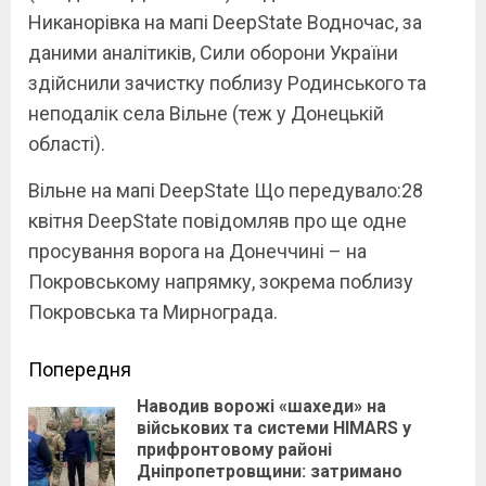
Никанорівка на мапі DeepState Водночас, за
даними аналітиків, Сили оборони України
здійснили зачистку поблизу Родинського та
неподалік села Вільне (теж у Донецькій
області).
Вільне на мапі DeepState Що передувало:28
квітня DeepState повідомляв про ще одне
просування ворога на Донеччині – на
Покровському напрямку, зокрема поблизу
Покровська та Мирнограда.
Continue
Попередня
Наводив ворожі «шахеди» на
Reading
військових та системи HIMARS у
Pre
прифронтовому районі
Дніпропетровщини: затримано
pos