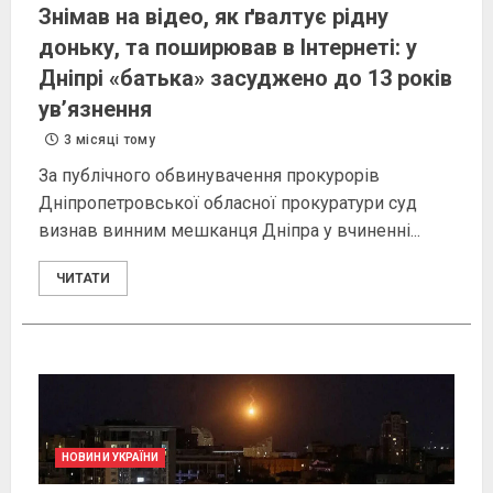
Знімав на відео, як ґвалтує рідну
доньку, та поширював в Інтернеті: у
Дніпрі «батька» засуджено до 13 років
ув’язнення
3 місяці тому
За публічного обвинувачення прокурорів
Дніпропетровської обласної прокуратури суд
визнав винним мешканця Дніпра у вчиненні...
ЧИТАТИ
НОВИНИ УКРАЇНИ