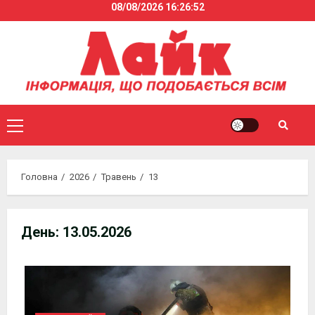
08/08/2026
16:26:53
Skip
to
content
Primary
Menu
Головна
2026
Травень
13
День:
13.05.2026