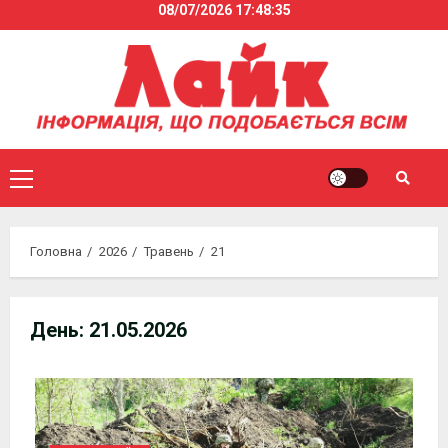
08/07/2026
17:48:36
Skip
to
content
Primary
Menu
Головна
2026
Травень
21
День:
21.05.2026