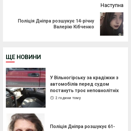
Наступна
Поліція Дніпра розшукує 14-річну
Next
Валерію Кібченко
post:
ЩЕ НОВИНИ
У Вільногірську за крадіжки з
автомобілів перед судом
постануть троє неповнолітніх
2 години тому
Поліція Дніпра розшукує 61-