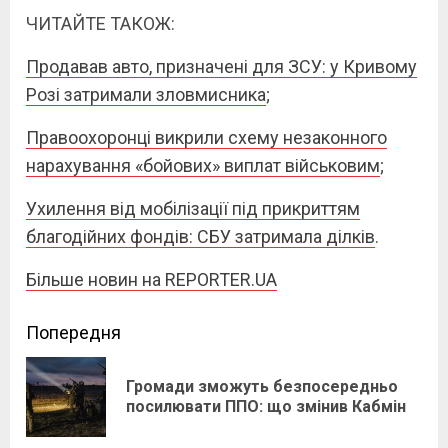
ЧИТАЙТЕ ТАКОЖ:
Продавав авто, призначені для ЗСУ: у Кривому
Розі затримали зловмисника
;
Правоохоронці викрили схему незаконного
нарахування «бойових» виплат військовим
;
Ухилення від мобілізації під прикриттям
благодійних фондів: СБУ затримала ділків
.
Більше новин на REPORTER.UA
Continue
Попередня
Reading
Громади зможуть безпосередньо
Pre
посилювати ППО: що змінив Кабмін
pos