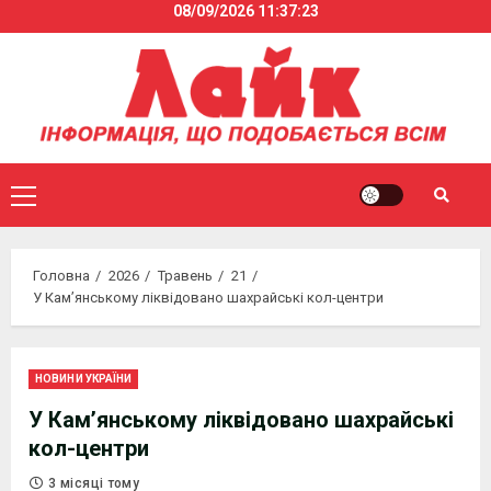
08/09/2026
11:37:23
Skip
to
content
Primary
Menu
Головна
2026
Травень
21
У Кам’янському ліквідовано шахрайські кол-центри
НОВИНИ УКРАЇНИ
У Кам’янському ліквідовано шахрайські
кол-центри
3 місяці тому