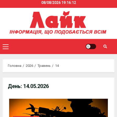
08/08/2026
19:16:13
Skip
to
content
Primary
Menu
Головна
2026
Травень
14
День:
14.05.2026