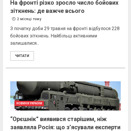
На фронті різко зросло число бойових
зіткнень: де важче всього
2 місяці тому
З початку доби 29 травня на фронті відбулося 228
бойових зіткнень. Найбільш активними
залишалися...
ЧИТАТИ
НОВИНИ УКРАЇНИ
“Орєшнік” виявився старішим, ніж
заявляла Росія: що з’ясували експерти