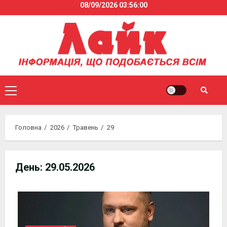
08/09/2026
03:56:02
Skip
to
content
Primary
Menu
Головна
2026
Травень
29
День:
29.05.2026