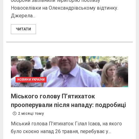
оборони звільнили територію поблизу
Новоселівки на Олександрівському відтинку.
Джерела...
ЧИТАТИ
НОВИНИ УКРАЇНИ
Міського голову П’ятихаток
прооперували після нападу: подробиці
2 місяці тому
Міський голова П’ятихаток Гілал Ісаєв, на якого
було скоєно напад 26 травня, перебуває у...