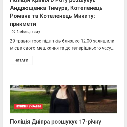
Поліція Кривого Рогу розшукує
Андрющенка Тимура, Котеленець
Романа та Котеленець Микиту:
прикмети
2 місяці тому
29 травня троє підлітків близько 12:00 залишили
місце свого мешкання та до теперішнього часу...
ЧИТАТИ
НОВИНИ УКРАЇНИ
Поліція Дніпра розшукує 17-річну