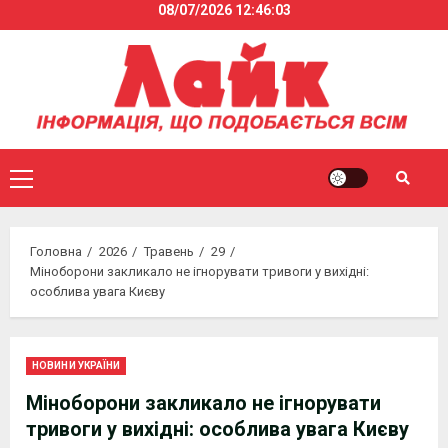
08/07/2026
12:46:04
Skip
to
content
Primary
Menu
Головна
2026
Травень
29
Міноборони закликало не ігнорувати тривоги у вихідні:
особлива увага Києву
НОВИНИ УКРАЇНИ
Міноборони закликало не ігнорувати
тривоги у вихідні: особлива увага Києву