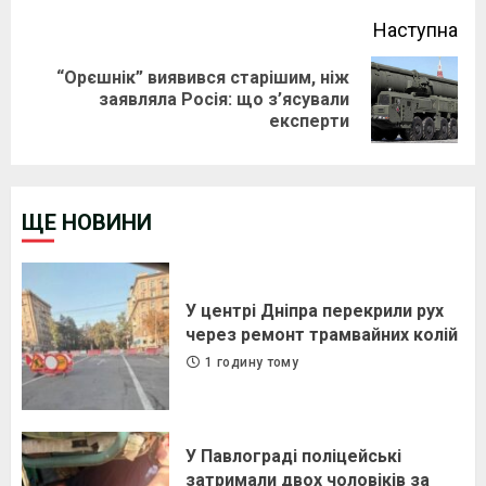
Наступна
“Орєшнік” виявився старішим, ніж
Next
заявляла Росія: що з’ясували
експерти
post:
ЩЕ НОВИНИ
У центрі Дніпра перекрили рух
через ремонт трамвайних колій
1 годину тому
У Павлограді поліцейські
затримали двох чоловіків за