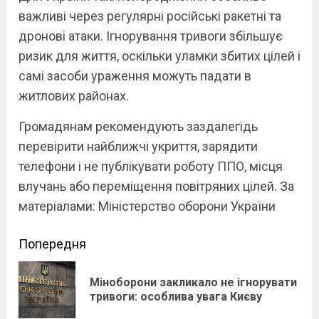
важливі через регулярні російські ракетні та
дронові атаки. Ігнорування тривоги збільшує
ризик для життя, оскільки уламки збитих цілей і
самі засоби ураження можуть падати в
житлових районах.
Громадянам рекомендують заздалегідь
перевірити найближчі укриття, зарядити
телефони і не публікувати роботу ППО, місця
влучань або переміщення повітряних цілей. За
матеріалами: Міністерство оборони України
Continue
Попередня
Reading
Міноборони закликало не ігнорувати
Pre
тривоги: особлива увага Києву
pos