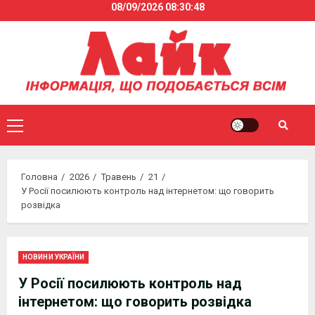
08/09/2026
08:30:48
Skip
to
content
Primary
Menu
Головна
2026
Травень
21
У Росії посилюють контроль над інтернетом: що говорить
розвідка
НОВИНИ УКРАЇНИ
У Росії посилюють контроль над
інтернетом: що говорить розвідка