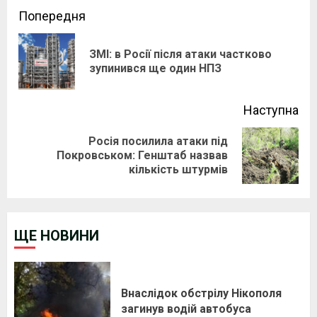
Continue
Попередня
Reading
ЗМІ: в Росії після атаки частково
Pre
зупинився ще один НПЗ
pos
Наступна
Росія посилила атаки під
Next
Покровськом: Генштаб назвав
кількість штурмів
post:
ЩЕ НОВИНИ
Внаслідок обстрілу Нікополя
загинув водій автобуса