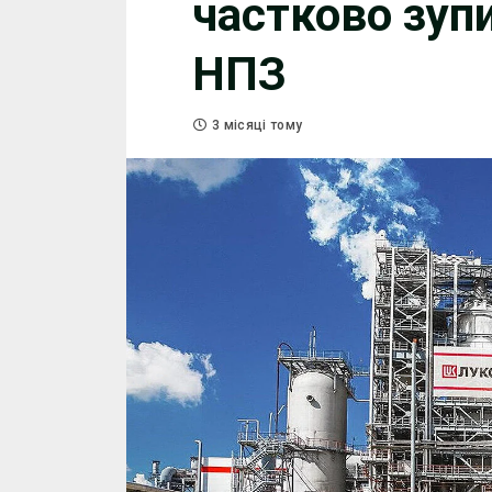
частково зуп
НПЗ
3 місяці тому