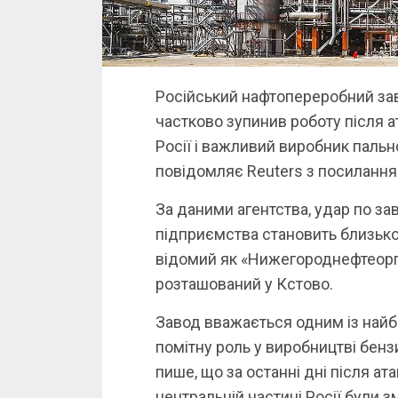
Російський нафтопереробний за
частково зупинив роботу після а
Росії і важливий виробник пальн
повідомляє Reuters з посиланням
За даними агентства, удар по за
підприємства становить близько 
відомий як «Нижегороднефтеоргс
розташований у Кстово.
Завод вважається одним із найбі
помітну роль у виробництві бенз
пише, що за останні дні після ат
центральній частині Росії були 