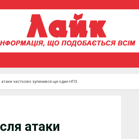
сля атаки частково зупинився ще один НПЗ
ісля атаки