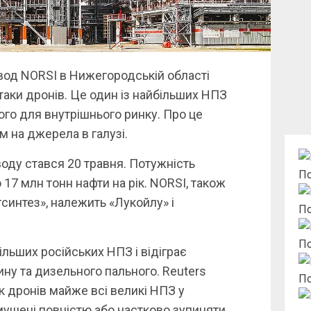
вод NORSI в Нижегородській області
таки дронів. Це один із найбільших НПЗ
ого для внутрішнього ринку. Про це
 на джерела в галузі.
воду стався 20 травня. Потужність
По
17 млн тонн нафти на рік. NORSI, також
интез», належить «Лукойлу» і
По
По
льших російських НПЗ і відіграє
ину та дизельного пального. Reuters
По
ак дронів майже всі великі НПЗ у
змушені повністю або частково зупиняти