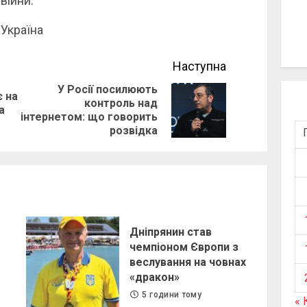
війни.
-Україна
Наступна
У Росії посилюють
є на
контроль над
Previous
Next
а
інтернетом: що говорить
post:
post:
розвідка
Дніпрянин став
чемпіоном Європи з
веслування на човнах
«дракон»
5 години тому
« 