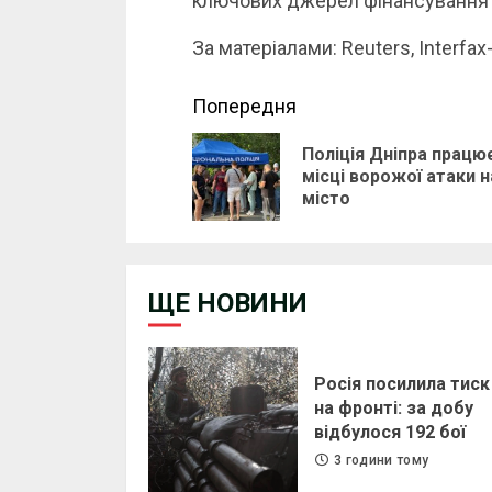
ключових джерел фінансування 
За матеріалами: Reuters, Interfax
Continue
Попередня
Reading
Поліція Дніпра працю
місці ворожої атаки н
місто
ЩЕ НОВИНИ
Росія посилила тиск
на фронті: за добу
відбулося 192 бої
3 години тому