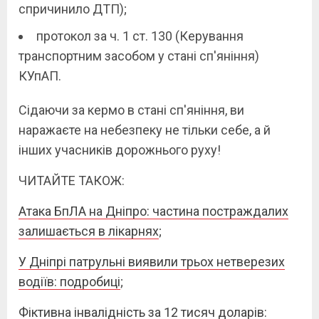
спричинило ДТП);
протокол за ч. 1 ст. 130 (Керування
транспортним засобом у стані сп'яніння)
КУпАП.
Сідаючи за кермо в стані сп'яніння, ви
наражаєте на небезпеку не тільки себе, а й
інших учасників дорожнього руху!
ЧИТАЙТЕ ТАКОЖ:
Атака БпЛА на Дніпро: частина постраждалих
залишається в лікарнях
;
У Дніпрі патрульні виявили трьох нетверезих
водіїв: подробиці
;
Фіктивна інвалідність за 12 тисяч доларів: