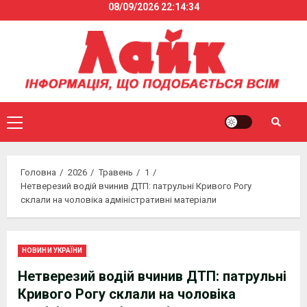
08/09/2026
22:14:35
Skip
to
content
Primary
Menu
Головна
2026
Травень
1
Нетверезий водій вчинив ДТП: патрульні Кривого Рогу
склали на чоловіка адміністративні матеріали
НОВИНИ УКРАЇНИ
Нетверезий водій вчинив ДТП: патрульні
Кривого Рогу склали на чоловіка