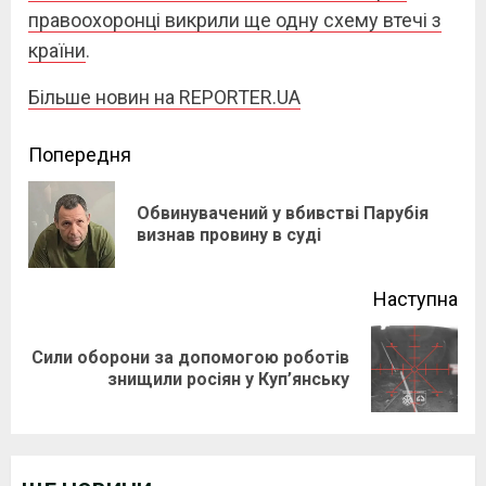
правоохоронці викрили ще одну схему втечі з
країни
.
Більше новин на REPORTER.UA
Continue
Попередня
Reading
Обвинувачений у вбивстві Парубія
Pre
визнав провину в суді
pos
Наступна
Сили оборони за допомогою роботів
Next
знищили росіян у Куп’янську
post: