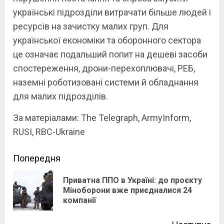
українські підрозділи витрачати більше людей і
ресурсів на зачистку малих груп. Для
української економіки та оборонного сектора
це означає подальший попит на дешеві засоби
спостереження, дрони-перехоплювачі, РЕБ,
наземні роботизовані системи й обладнання
для малих підрозділів.
За матеріалами: The Telegraph, ArmyInform,
RUSI, RBC-Ukraine
Continue
Попередня
Reading
Приватна ППО в Україні: до проєкту
Pre
Міноборони вже приєдналися 24
компанії
pos