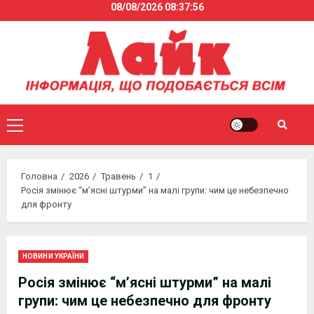
08/08/2026
08:37:56
Skip
to
content
Primary
Menu
Головна
2026
Травень
1
Росія змінює “м’ясні штурми” на малі групи: чим це небезпечно
для фронту
НОВИНИ УКРАЇНИ
Росія змінює “м’ясні штурми” на малі
групи: чим це небезпечно для фронту