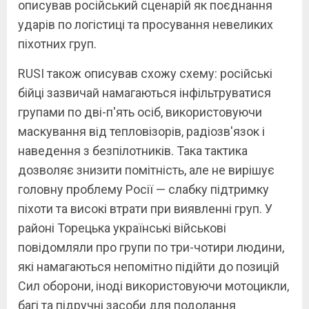
описував російський сценарій як поєднання
ударів по логістиці та просування невеликих
піхотних груп.
RUSI також описував схожу схему: російські
бійці зазвичай намагаються інфільтруватися
групами по дві-п'ять осіб, використовуючи
маскування від тепловізорів, радіозв'язок і
наведення з безпілотників. Така тактика
дозволяє знизити помітність, але не вирішує
головну проблему Росії — слабку підтримку
піхоти та високі втрати при виявленні груп. У
районі Торецька українські військові
повідомляли про групи по три-чотири людини,
які намагаються непомітно підійти до позицій
Сил оборони, іноді використовуючи мотоцикли,
багі та підручні засоби для подолання